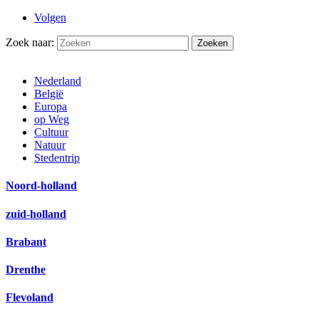
Volgen
Zoek naar:
Nederland
België
Europa
op Weg
Cultuur
Natuur
Stedentrip
Noord-holland
zuid-holland
Brabant
Drenthe
Flevoland