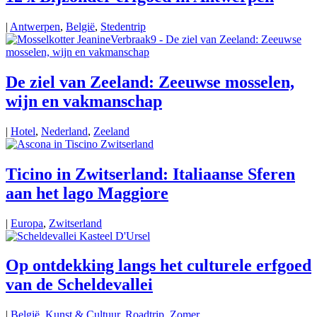
|
Antwerpen
,
België
,
Stedentrip
De ziel van Zeeland: Zeeuwse mosselen,
wijn en vakmanschap
|
Hotel
,
Nederland
,
Zeeland
Ticino in Zwitserland: Italiaanse Sferen
aan het lago Maggiore
|
Europa
,
Zwitserland
Op ontdekking langs het culturele erfgoed
van de Scheldevallei
|
België
,
Kunst & Cultuur
,
Roadtrip
,
Zomer