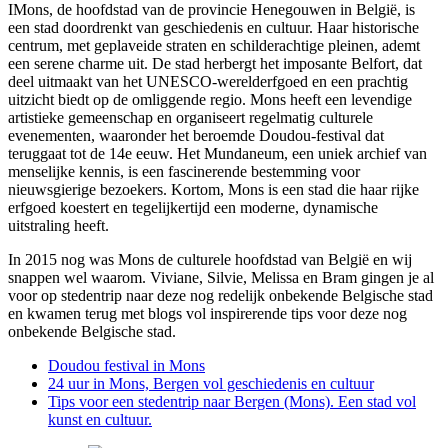
IMons, de hoofdstad van de provincie Henegouwen in België, is
een stad doordrenkt van geschiedenis en cultuur. Haar historische
centrum, met geplaveide straten en schilderachtige pleinen, ademt
een serene charme uit. De stad herbergt het imposante Belfort, dat
deel uitmaakt van het UNESCO-werelderfgoed en een prachtig
uitzicht biedt op de omliggende regio. Mons heeft een levendige
artistieke gemeenschap en organiseert regelmatig culturele
evenementen, waaronder het beroemde Doudou-festival dat
teruggaat tot de 14e eeuw. Het Mundaneum, een uniek archief van
menselijke kennis, is een fascinerende bestemming voor
nieuwsgierige bezoekers. Kortom, Mons is een stad die haar rijke
erfgoed koestert en tegelijkertijd een moderne, dynamische
uitstraling heeft.
In 2015 nog was Mons de culturele hoofdstad van België en wij
snappen wel waarom. Viviane, Silvie, Melissa en Bram gingen je al
voor op stedentrip naar deze nog redelijk onbekende Belgische stad
en kwamen terug met blogs vol inspirerende tips voor deze nog
onbekende Belgische stad.
Doudou festival in Mons
24 uur in Mons, Bergen vol geschiedenis en cultuur
Tips voor een stedentrip naar Bergen (Mons). Een stad vol
kunst en cultuur.