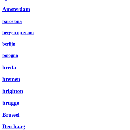
Amsterdam
barcelona
bergen op zoom
berlijn
bologna
breda
bremen
brighton
brugge
Brussel
Den haag