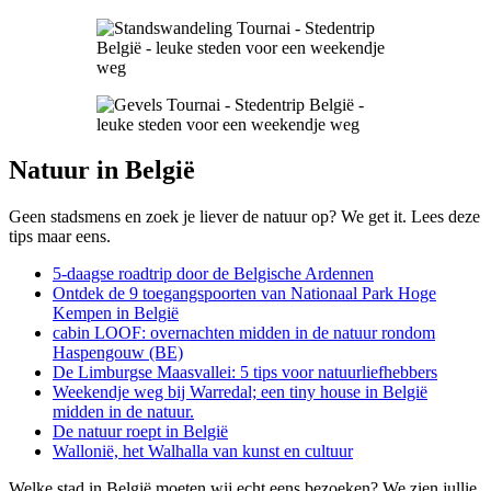
Natuur in België
Geen stadsmens en zoek je liever de natuur op? We get it. Lees deze
tips maar eens.
5-daagse roadtrip door de Belgische Ardennen
Ontdek de 9 toegangspoorten van Nationaal Park Hoge
Kempen in België
cabin LOOF: overnachten midden in de natuur rondom
Haspengouw (BE)
De Limburgse Maasvallei: 5 tips voor natuurliefhebbers
Weekendje weg bij Warredal; een tiny house in België
midden in de natuur.
De natuur roept i
n België
Wallonië, het Walhalla van kunst en cultuur
Welke stad in België moeten wij echt eens bezoeken? We zien jullie