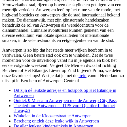
Vrouwekathedraal, rijzen op boven de skyline en getuigen van een
roemrijk verleden. Antwerpen leeft op het ritme van de mode, met
high-end boetieks en ontwerpers die de stad internationaal bekend
maken. De diamantwijk, met zijn glinsterende handelszaken,
benadrukt de rol van Antwerpen als wereldcentrum voor de
diamanthandel. Culinaire avonturiers kunnen genieten van een
diverse eetcultuur, van lokale specialiteiten tot internationale
smaken, in de vele restaurants en eetgelegenheden van de stad.
Antwerpen is zo hip dat het steeds meer wijken heeft om in te
verdwalen. Geen betere stad ook om te winkelen. Zet de twee
momenten voor de uitverkoop vanaf nu in je agenda en blok het
eerste volgende weekend. Vergeet De Meir en dwaal af richting
Berchem of Het Eilandje. Liever op Zuid blijven? Prima, we delen
onze favoriete shops! Wist je dat je met de
trein
vanuit Nederland zo
uitstapt in Berchem of Antwerpen Centraal.
Dit zijn dé leukste adresjes en hotspots op Het Eilandje in
Antwerpen
Ontdek 9 Musea in Antwerpen met de Antwerp City Pass
Theaterbuurt Antwerpen – TIPS voor Quartier Latin met
shway40
Winkelen in de Kloosterstraat te Antwerpen
Berchem; ontdek deze leuke wijk in Antwerpen
De aller leukste kinderwinkels in Antwerpen