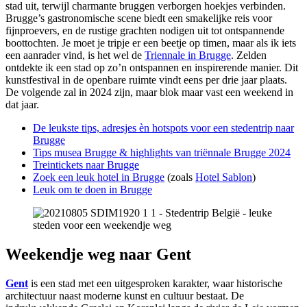
stad uit, terwijl charmante bruggen verborgen hoekjes verbinden.
Brugge’s gastronomische scene biedt een smakelijke reis voor
fijnproevers, en de rustige grachten nodigen uit tot ontspannende
boottochten. Je moet je tripje er een beetje op timen, maar als ik iets
een aanrader vind, is het wel de
Triennale in Brugge
. Zelden
ontdekte ik een stad op zo’n ontspannen en inspirerende manier. Dit
kunstfestival in de openbare ruimte vindt eens per drie jaar plaats.
De volgende zal in 2024 zijn, maar blok maar vast een weekend in
dat jaar.
De leukste tips, adresjes èn h
otspots voor een stedentrip naar
Brugge
Tips musea Brugge & highlights van triënnale Brugge 2024
Treintickets naar Brugge
Zoek een leuk hotel in Brugge
(zoals
Hotel Sablon
)
Leuk om te doen in Brugge
Weekendje weg naar Gent
Gent
is een stad met een uitgesproken karakter, waar historische
architectuur naast moderne kunst en cultuur bestaat. De