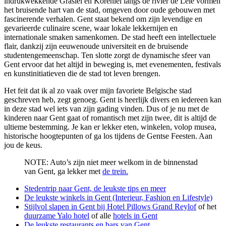
indrukwekkende Graslei en Korenlei langs de rivier de Leie vormen
het bruisende hart van de stad, omgeven door oude gebouwen met
fascinerende verhalen. Gent staat bekend om zijn levendige en
gevarieerde culinaire scene, waar lokale lekkernijen en
internationale smaken samenkomen. De stad heeft een intellectuele
flair, dankzij zijn eeuwenoude universiteit en de bruisende
studentengemeenschap. Ten slotte zorgt de dynamische sfeer van
Gent ervoor dat het altijd in beweging is, met evenementen, festivals
en kunstinitiatieven die de stad tot leven brengen.
Het feit dat ik al zo vaak over mijn favoriete Belgische stad
geschreven heb, zegt genoeg. Gent is heerlijk divers en iedereen kan
in deze stad wel iets van zijn gading vinden. Dus of je nu met de
kinderen naar Gent gaat of romantisch met zijn twee, dit is altijd de
ultieme bestemming. Je kan er lekker eten, winkelen, volop musea,
historische hoogtepunten of ga los tijdens de Gentse Feesten. Aan
jou de keus.
NOTE: Auto’s zijn niet meer welkom in de binnenstad
van Gent, ga lekker met
de trein.
Stedentrip naar Gent, de leukste tips en meer
De leukste winkels in
Gent (Interieur, Fashion en Lifestyle)
Stijlvol slapen in Gent bij Hotel Pillows Grand Reylof
of het
duurzame Yalo hotel
of alle
hotels in Gent
De leukste restaurants en bars van Gent