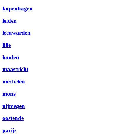
kopenhagen
leiden
leeuwarden
lille
londen
maastricht
mechelen
mons
nijmegen
oostende
parijs