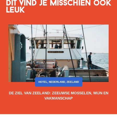
Dit vind je misschien ook
leuk
HOTEL
,
NEDERLAND
,
ZEELAND
DE ZIEL VAN ZEELAND: ZEEUWSE MOSSELEN, WIJN EN
VAKMANSCHAP