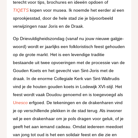
terecht voor tips, brochures en ideeën opdoen of
TIQETS
kopen voor musea. Ik noemde het eerder al een
sprookjesstad, door de hele stad zie je bijvoorbeeld
verwijzingen naar Joris en de Draak.
Op Drievuldigheidszondag (vanaf nu jouw nieuwe galgje-
woord) wordt er jaarlijks een folkloristisch feest gehouden
op de grote markt. Het is een levendige traditie
bestaande uit twee opvoeringen met de processie van de
Gouden Koets en het gevecht van Sint-Joris met de
draak. In de enorme Collegiale Kerk van Sint-Waltrudis
vind je de houten gouden koets in Lodewijk XVI-stijl. Het
feest wordt vaak Doudou genoemd en is toegevoegd als
Unesco
erfgoed. De tekeningen en de drakenharen vind
je op verschillende plekken in de stad terug. Als inwoner
wil je een drakenhaar om je pols dragen voor geluk, of je
geeft het aan iemand cadeau. Omdat iedereen meedoet
van jong tot oud is het een solidair feest en die zie en