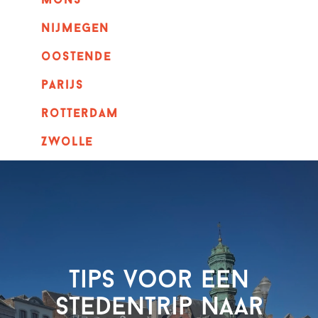
mons
nijmegen
oostende
parijs
rotterdam
Zwolle
Tips voor een
stedentrip naar