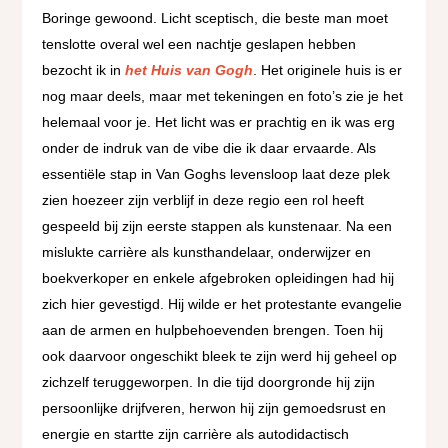
Boringe gewoond. Licht sceptisch, die beste man moet
tenslotte overal wel een nachtje geslapen hebben
bezocht ik in
het Huis van Gogh
. Het originele huis is er
nog maar deels, maar met tekeningen en foto’s zie je het
helemaal voor je. Het licht was er prachtig en ik was erg
onder de indruk van de vibe die ik daar ervaarde. Als
essentiële stap in Van Goghs levensloop laat deze plek
zien hoezeer zijn verblijf in deze regio een rol heeft
gespeeld bij zijn eerste stappen als kunstenaar. Na een
mislukte carrière als kunsthandelaar, onderwijzer en
boekverkoper en enkele afgebroken opleidingen had hij
zich hier gevestigd. Hij wilde er het protestante evangelie
aan de armen en hulpbehoevenden brengen. Toen hij
ook daarvoor ongeschikt bleek te zijn werd hij geheel op
zichzelf teruggeworpen. In die tijd doorgronde hij zijn
persoonlijke drijfveren, herwon hij zijn gemoedsrust en
energie en startte zijn carrière als autodidactisch