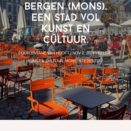
Bergen (Mons).
Een stad vol
kunst en
cultuur.
DOOR
VIVIANE VAN HOOFT
|
NOV 2, 2021
|
BELGIË
,
KUNST & CULTUUR
,
MONS
,
STEDENTRIP