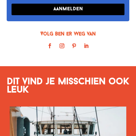
Aanmelden
Volg Ben er weg van
Dit vind je misschien ook
leuk