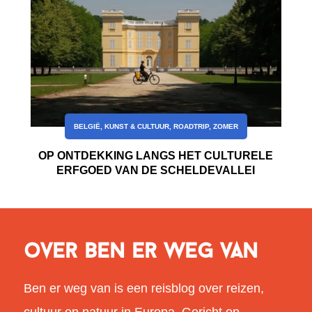
BELGIË
,
KUNST & CULTUUR
,
ROADTRIP
,
ZOMER
OP ONTDEKKING LANGS HET CULTURELE
ERFGOED VAN DE SCHELDEVALLEI
over ben er weg van
Ben er weg van is een reisblog over reizen,