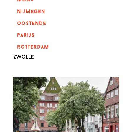
mons
nijmegen
oostende
parijs
rotterdam
Zwolle