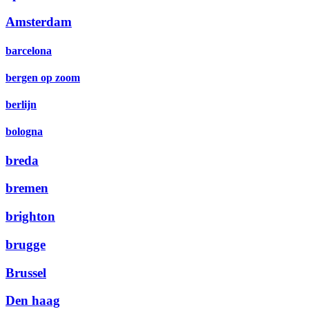
Amsterdam
barcelona
bergen op zoom
berlijn
bologna
breda
bremen
brighton
brugge
Brussel
Den haag