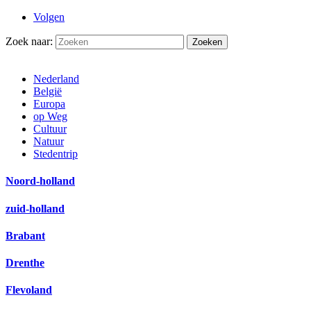
Volgen
Zoek naar:
Nederland
België
Europa
op Weg
Cultuur
Natuur
Stedentrip
Noord-holland
zuid-holland
Brabant
Drenthe
Flevoland