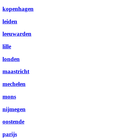
kopenhagen
leiden
leeuwarden
lille
londen
maastricht
mechelen
mons
nijmegen
oostende
parijs