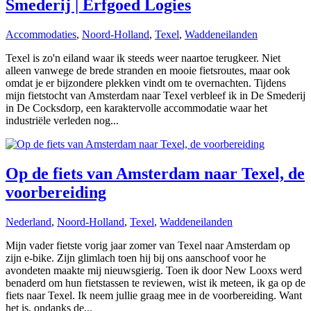
Smederij | Erfgoed Logies
Accommodaties
,
Noord-Holland
,
Texel
,
Waddeneilanden
Texel is zo'n eiland waar ik steeds weer naartoe terugkeer. Niet
alleen vanwege de brede stranden en mooie fietsroutes, maar ook
omdat je er bijzondere plekken vindt om te overnachten. Tijdens
mijn fietstocht van Amsterdam naar Texel verbleef ik in De Smederij
in De Cocksdorp, een karaktervolle accommodatie waar het
industriële verleden nog...
Op de fiets van Amsterdam naar Texel, de
voorbereiding
Nederland
,
Noord-Holland
,
Texel
,
Waddeneilanden
Mijn vader fietste vorig jaar zomer van Texel naar Amsterdam op
zijn e-bike. Zijn glimlach toen hij bij ons aanschoof voor he
avondeten maakte mij nieuwsgierig. Toen ik door New Looxs werd
benaderd om hun fietstassen te reviewen, wist ik meteen, ik ga op de
fiets naar Texel. Ik neem jullie graag mee in de voorbereiding. Want
het is, ondanks de...