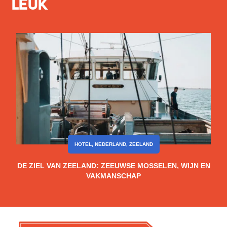
leuk
HOTEL
,
NEDERLAND
,
ZEELAND
DE ZIEL VAN ZEELAND: ZEEUWSE MOSSELEN, WIJN EN
VAKMANSCHAP