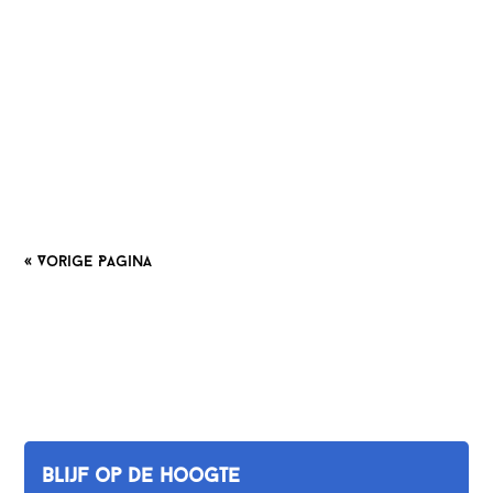
door de prachtige Duitse regio Franken in Beieren. De
RegnitzRadweg verbindt daar 5 prachtige steden in
Franken: Neurenberg, Fürth, Erlangen, Forchheim en
Bamberg. Franken, Duitsland Voor het geval je nog niet
eerder van de regio Franken gehoord hebt, een kleine
introductie. Franken is een...
« Vorige Pagina
Blijf op de hoogte