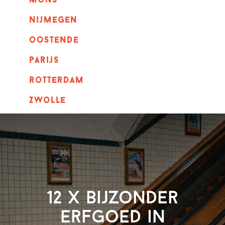
mons
nijmegen
oostende
parijs
rotterdam
Zwolle
12 x Bijzonder
erfgoed in