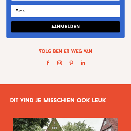
Aanmelden
Volg Ben er weg van
Dit vind je misschien ook leuk