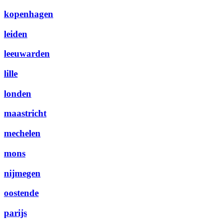
kopenhagen
leiden
leeuwarden
lille
londen
maastricht
mechelen
mons
nijmegen
oostende
parijs