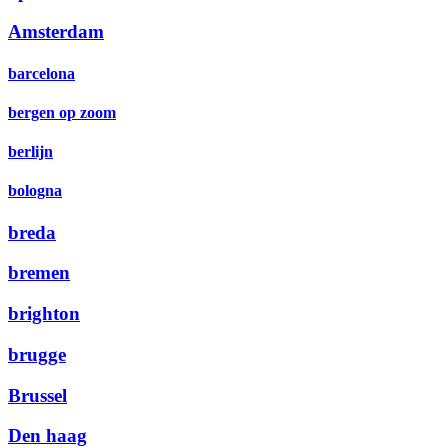
Amsterdam
barcelona
bergen op zoom
berlijn
bologna
breda
bremen
brighton
brugge
Brussel
Den haag