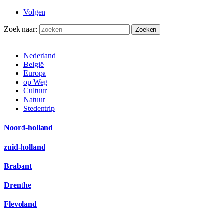
Volgen
Zoek naar:
Nederland
België
Europa
op Weg
Cultuur
Natuur
Stedentrip
Noord-holland
zuid-holland
Brabant
Drenthe
Flevoland