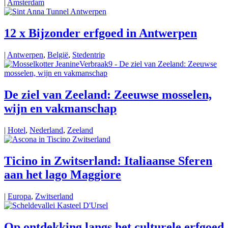
|
Amsterdam
12 x Bijzonder erfgoed in Antwerpen
|
Antwerpen
,
België
,
Stedentrip
De ziel van Zeeland: Zeeuwse mosselen,
wijn en vakmanschap
|
Hotel
,
Nederland
,
Zeeland
Ticino in Zwitserland: Italiaanse Sferen
aan het lago Maggiore
|
Europa
,
Zwitserland
Op ontdekking langs het culturele erfgoed