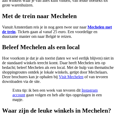
aan winkels waar je van alles kunt vinden, van leuke boetieks tot
grote warenhuizen.
Met de trein naar Mechelen
Vanuit Amsterdam reis je in nog geen twee uur naar
Mechelen met
de trein
. Tickets gaan al vanaf 25 euro. Een voordelige en
duurzame manier om naar België te reizen.
Beleef Mechelen als een local
Hoe voorkom je dat je als toerist (laten we wel eerlijk blijven) niet in
de standaard winkels terecht komt. Daar heeft Mechelen iets op
bedacht; beleef Mechelen als een local. Met de hulp van thematische
shoppingroutes ontdek je lokale winkels, getipt door Mechelaars.
Deze brochures kan je ophalen bij
Visit Mechelen
of van tevoren
downloaden via de site.
Extra tip: ik ben een week van tevoren dit
Instagram
account
gaan volgen en heb alle tips opgeslagen in een
mapje.
Waar zijn de leuke winkels in Mechelen?