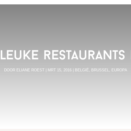
 leuke restaurants 
DOOR
ELIANE ROEST
|
MRT 15, 2016
|
BELGIË
,
BRUSSEL
,
EUROPA