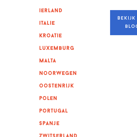
ierland
Bekijk
italie
blo
kroatie
luxemburg
malta
noorwegen
oostenrijk
polen
portugal
spanje
zwitserland