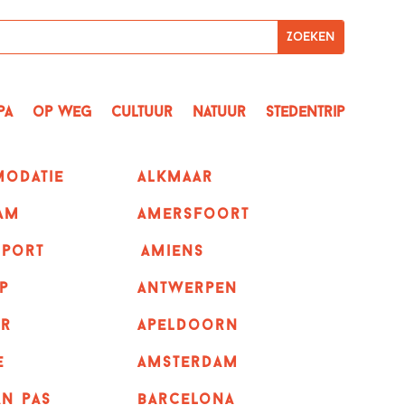
pa
op Weg
Cultuur
Natuur
Stedentrip
odatie
alkmaar
am
amersfoort
sport
amiens
p
Antwerpen
r
apeldoorn
e
Amsterdam
n pas
barcelona