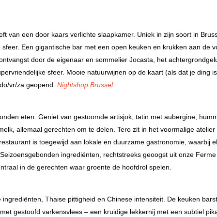
t van een door kaars verlichte slaapkamer. Uniek in zijn soort in Bruss
 op sfeer. Een gigantische bar met een open keuken en krukken aan de v
e ontvangst door de eigenaar en sommelier Jocasta, het achtergrondgel
vriendelijke sfeer. Mooie natuurwijnen op de kaart (als dat je ding is
 do/vr/za geopend.
Nightshop Brussel
.
ebonden eten. Geniet van gestoomde artisjok, tatin met aubergine, hum
lk, allemaal gerechten om te delen. Tero zit in het voormalige atelier
 restaurant is toegewijd aan lokale en duurzame gastronomie, waarbij e
 Seizoensgebonden ingrediënten, rechtstreeks geoogst uit onze Ferme
ntraal in de gerechten waar groente de hoofdrol spelen.
 ingrediënten, Thaise pittigheid en Chinese intensiteit. De keuken bars
 met gestoofd varkensvlees – een kruidige lekkernij met een subtiel pika