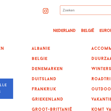
Nederland
België
Euro
en
albanie
Accomm
belgie
Duurza
denemarken
winter
duitsland
Roadtri
lle
frankrijk
outdoo
s
griekenland
vakanti
Groot-Brittanië
komt va