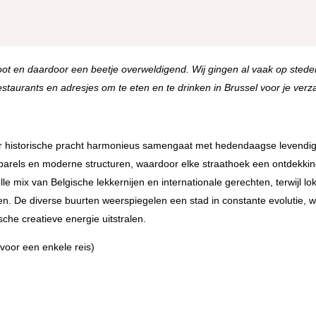
oot en daardoor een beetje overweldigend. Wij gingen al vaak op stede
taurants en adresjes om te eten en te drinken in Brussel voor je verz
aar historische pracht harmonieus samengaat met hedendaagse levendig
 parels en moderne structuren, waardoor elke straathoek een ontdekking
le mix van Belgische lekkernijen en internationale gerechten, terwijl lo
n. De diverse buurten weerspiegelen een stad in constante evolutie, 
che creatieve energie uitstralen.
voor een enkele reis)