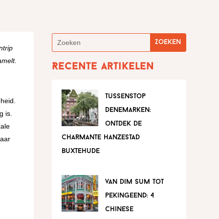
ntrip
amelt.
Recente artikelen
tussenstop
heid.
denemarken:
 is.
ontdek de
kale
charmante hanzestad
waar
buxtehude
van dim sum tot
pekingeend: 4
chinese