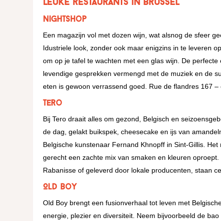
leuke restaurants in Brussel
Nightshop
Een magazijn vol met dozen wijn, wat alsnog de sfeer geef
Idustriele look, zonder ook maar enigzins in te leveren
om op je tafel te wachten met een glas wijn. De perfect
levendige gesprekken vermengd met de muziek en de super
eten is gewoon verrassend goed. Rue de flandres 167 –
Tero
Bij Tero draait alles om gezond, Belgisch en seizoensg
de dag, gelakt buikspek, cheesecake en ijs van amandelme
Belgische kunstenaar Fernand Khnopff in Sint-Gillis. Het
gerecht een zachte mix van smaken en kleuren oproept.
Rabanisse of geleverd door lokale producenten, staan ce
Old Boy
Old Boy brengt een fusionverhaal tot leven met Belgische
energie, plezier en diversiteit. Neem bijvoorbeeld de bao