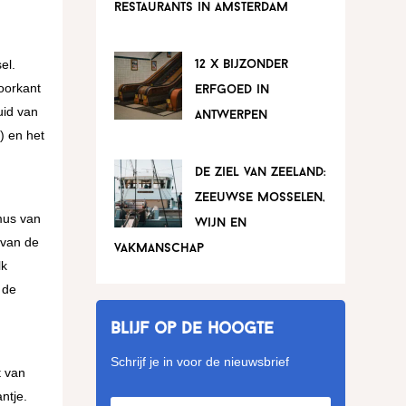
restaurants in amsterdam
el.
12 x bijzonder
oorkant
erfgoed in
uid van
antwerpen
) en het
de ziel van zeeland:
zeeuwse mosselen,
mus van
wijn en
 van de
vakmanschap
lk
 de
Blijf op de hoogte
Schrijf je in voor de nieuwsbrief
t van
ntje.