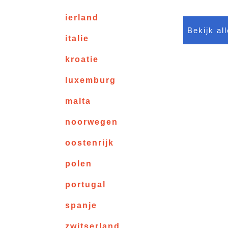
ierland
Bekijk al
italie
kroatie
luxemburg
malta
noorwegen
oostenrijk
polen
portugal
spanje
zwitserland