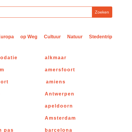
Europa
op Weg
Cultuur
Natuur
Stedentrip
odatie
alkmaar
am
amersfoort
ort
amiens
p
Antwerpen
apeldoorn
e
Amsterdam
n pas
barcelona