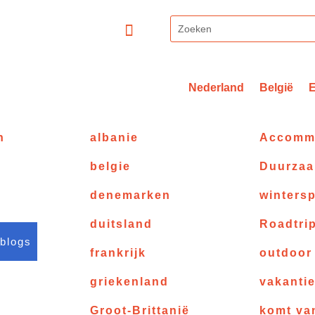
Nederland
België
n
albanie
Accomm
belgie
Duurza
denemarken
wintersp
duitsland
Roadtri
 blogs
frankrijk
outdoor
griekenland
vakanti
Groot-Brittanië
komt va