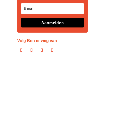
Bas Gijs
in de p
Aanmelden
vaker?” 
Volg Ben er weg van
Groning
vooral v
Vandaag