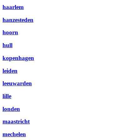
haarlem
hanzesteden
hoorn
hull
kopenhagen
leiden
leeuwarden
lille
londen
maastricht
mechelen