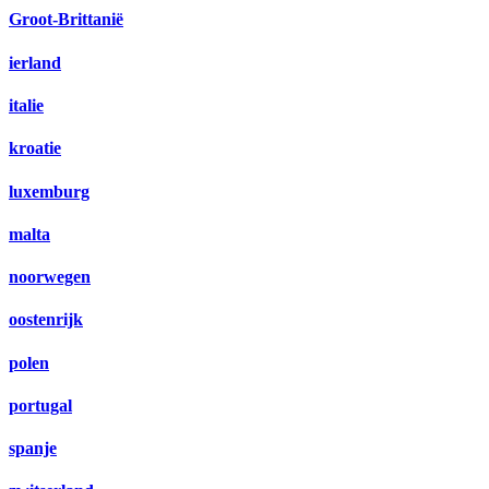
Groot-Brittanië
ierland
italie
kroatie
luxemburg
malta
noorwegen
oostenrijk
polen
portugal
spanje