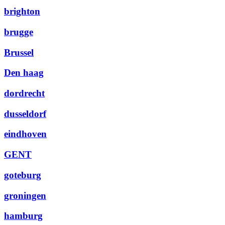
brighton
brugge
Brussel
Den haag
dordrecht
dusseldorf
eindhoven
GENT
goteburg
groningen
hamburg