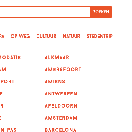
pa
op Weg
Cultuur
Natuur
Stedentrip
odatie
alkmaar
am
amersfoort
sport
amiens
p
Antwerpen
r
apeldoorn
e
Amsterdam
n pas
barcelona