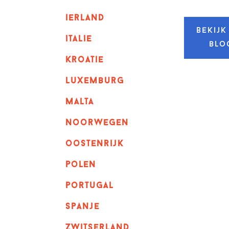
ierland
Bekijk
italie
blo
kroatie
luxemburg
malta
noorwegen
oostenrijk
polen
portugal
spanje
zwitserland