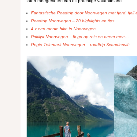
laten meegenieten van dit prachtige vakantieland.
Fantastische Roadtrip door Noorwegen met fjord, fjell e
Roadtrip Noorwegen – 20 highlights en tips
4 x een mooie hike in Noorwegen
Paklijst Noorwegen – Ik ga op reis en neem mee…
Regio Telemark Noorwegen – roadtrip Scandinavië