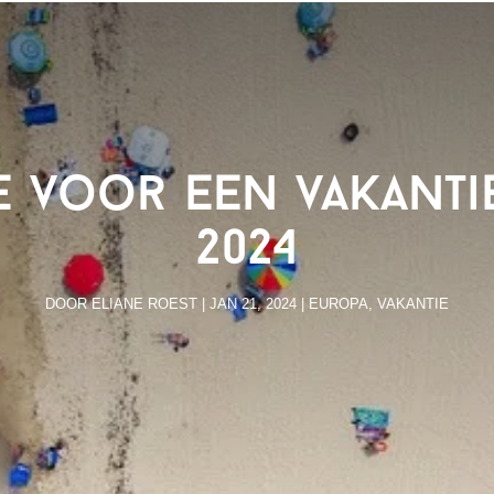
tie voor een vakanti
2024
DOOR
ELIANE ROEST
|
JAN 21, 2024
|
EUROPA
,
VAKANTIE