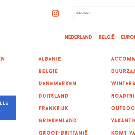
Nederland
België
Euro
en
albanie
Accomm
belgie
Duurza
denemarken
winter
duitsland
Roadtri
lle
frankrijk
outdoo
s
griekenland
vakanti
Groot-Brittanië
komt va