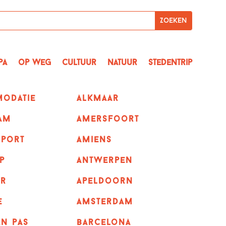
pa
op Weg
Cultuur
Natuur
Stedentrip
odatie
alkmaar
am
amersfoort
sport
amiens
p
Antwerpen
r
apeldoorn
e
Amsterdam
n pas
barcelona