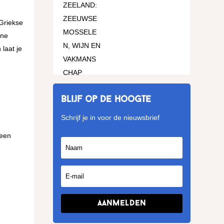
 Griekse
ine
 laat je
Blijf op de hoogte
Schrijf je in voor de nieuwsbrief
 een
Aanmelden