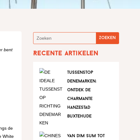
er bent
Recente artikelen
tussenstop
denemarken:
ontdek de
charmante
hanzestad
buxtehude
angs de
e White
van dim sum tot