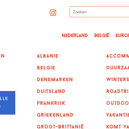
Nederland
België
Euro
en
albanie
Accomm
belgie
Duurza
denemarken
winter
duitsland
Roadtri
lle
frankrijk
outdoo
s
griekenland
vakanti
Groot-Brittanië
komt va