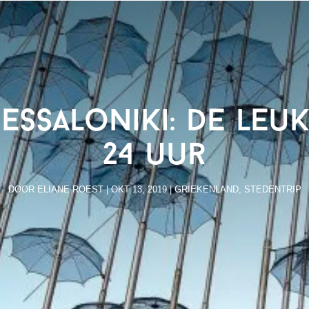
essaloniki: de leu
24 uur
DOOR
ELIANE ROEST
|
OKT 13, 2019
|
GRIEKENLAND
,
STEDENTRIP