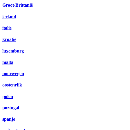
Groot-Brittanië
ierland
italie
kroatie
luxemburg
malta
noorwegen
oostenrijk
polen
portugal
spanje