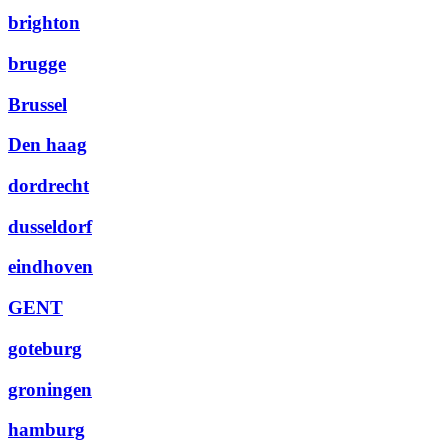
brighton
brugge
Brussel
Den haag
dordrecht
dusseldorf
eindhoven
GENT
goteburg
groningen
hamburg