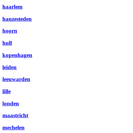
haarlem
hanzesteden
hoorn
hull
kopenhagen
leiden
leeuwarden
lille
londen
maastricht
mechelen