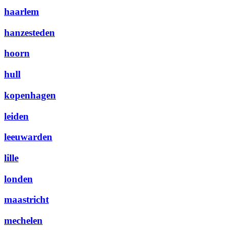
haarlem
hanzesteden
hoorn
hull
kopenhagen
leiden
leeuwarden
lille
londen
maastricht
mechelen