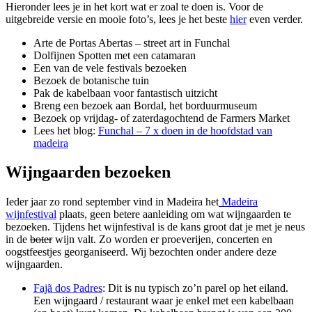
Hieronder lees je in het kort wat er zoal te doen is. Voor de
uitgebreide versie en mooie foto’s, lees je het beste
hier
even verder.
Arte de Portas Abertas – street art in Funchal
Dolfijnen Spotten met een catamaran
Een van de vele festivals bezoeken
Bezoek de botanische tuin
Pak de kabelbaan voor fantastisch uitzicht
Breng een bezoek aan Bordal, het borduurmuseum
Bezoek op vrijdag- of zaterdagochtend de Farmers Market
Lees het blog:
Funchal – 7 x doen in de hoofdstad van
madeira
Wijngaarden bezoeken
Ieder jaar zo rond september vind in Madeira het
Madeira
wijnfestival
plaats, geen betere aanleiding om wat wijngaarden te
bezoeken. Tijdens het wijnfestival is de kans groot dat je met je neus
in de
boter
wijn valt. Zo worden er proeverijen, concerten en
oogstfeestjes georganiseerd. Wij bezochten onder andere deze
wijngaarden.
Fajã dos Padres
: Dit is nu typisch zo’n parel op het eiland.
Een wijngaard / restaurant waar je enkel met een kabelbaan