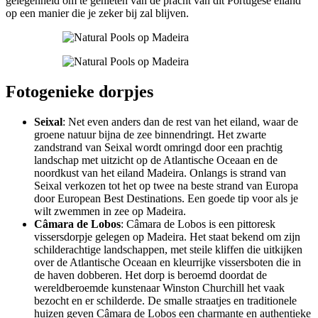
gelegenheid om te genieten van de pracht van dit Portugese eiland
op een manier die je zeker bij zal blijven.
Fotogenieke dorpjes
Seixal
: Net even anders dan de rest van het eiland, waar de
groene natuur bijna de zee binnendringt. Het zwarte
zandstrand van Seixal wordt omringd door een prachtig
landschap met uitzicht op de Atlantische Oceaan en de
noordkust van het eiland Madeira. Onlangs is strand van
Seixal verkozen tot het op twee na beste strand van Europa
door European Best Destinations. Een goede tip voor als je
wilt zwemmen in zee op Madeira.
Câmara de Lobos
: Câmara de Lobos is een pittoresk
vissersdorpje gelegen op Madeira. Het staat bekend om zijn
schilderachtige landschappen, met steile kliffen die uitkijken
over de Atlantische Oceaan en kleurrijke vissersboten die in
de haven dobberen. Het dorp is beroemd doordat de
wereldberoemde kunstenaar Winston Churchill het vaak
bezocht en er schilderde. De smalle straatjes en traditionele
huizen geven Câmara de Lobos een charmante en authentieke