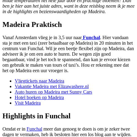
milde temperaturen het hele jaar door en prachtige bloemen? Dan
ben je hier aan het juiste adres, want in deze reisblog neem ik je mee
in de highlights en bezienswaardigheden op Madeira.
Madeira Praktisch
Vanaf Amsterdam vlieg je in 3,5 uur naar
Funchal
. Hier vandaan
sta je met een taxi (zeer betaalbaar op Madeira) in 20 minuten in het
centrum van Funchal. Wil je een beetje flexibel zijn op Madeira, dan
adviseer ik je om een auto te huren. De wegen zijn goed
begaanbaar, vind je het toch te spannend, dan kan je ervoor kiezen
om gebruik te maken van tours of taxi’s. Hou er rekening mee dat
het op Madeira een uur vroeger is.
Vliegtickets naar Madeira
Vakantie Madeira met Elizawashere.nl
Auto huren op Madeira met Sunny Cars
Hotel boeken op Madeira
Visit Madeira
Highlights in Funchal
Omdat er in
Funchal
meer dan genoeg te doen is om je zeker twee
dagen te vermaken, heb ik besloten hier een los blog aan te wijden.