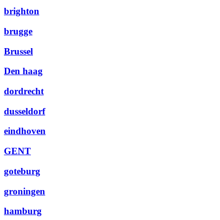
brighton
brugge
Brussel
Den haag
dordrecht
dusseldorf
eindhoven
GENT
goteburg
groningen
hamburg