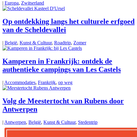
|
Europa
,
Zwitserland
Op ontdekking langs het culturele erfgoed
van de Scheldevallei
|
België
,
Kunst & Cultuur
,
Roadtrip
,
Zomer
Kamperen in Frankrijk: ontdek de
authentieke campings van Les Castels
|
Accommodaties
,
Frankrijk
,
op weg
Volg de Meestertocht van Rubens door
Antwerpen
|
Antwerpen
,
België
,
Kunst & Cultuur
,
Stedentrip