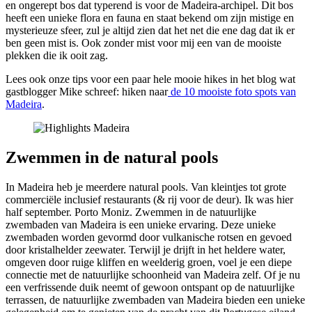
en ongerept bos dat typerend is voor de Madeira-archipel. Dit bos
heeft een unieke flora en fauna en staat bekend om zijn mistige en
mysterieuze sfeer, zul je altijd zien dat het net die ene dag dat ik er
ben geen mist is. Ook zonder mist voor mij een van de mooiste
plekken die ik ooit zag.
Lees ook onze tips voor een paar hele mooie hikes in het blog wat
gastblogger Mike schreef: hiken naar
de 10 mooiste foto spots van
Madeira
.
Zwemmen in de natural pools
In Madeira heb je meerdere natural pools. Van kleintjes tot grote
commerciële inclusief restaurants (& rij voor de deur). Ik was hier
half september. Porto Moniz. Zwemmen in de natuurlijke
zwembaden van Madeira is een unieke ervaring. Deze unieke
zwembaden worden gevormd door vulkanische rotsen en gevoed
door kristalhelder zeewater. Terwijl je drijft in het heldere water,
omgeven door ruige kliffen en weelderig groen, voel je een diepe
connectie met de natuurlijke schoonheid van Madeira zelf. Of je nu
een verfrissende duik neemt of gewoon ontspant op de natuurlijke
terrassen, de natuurlijke zwembaden van Madeira bieden een unieke