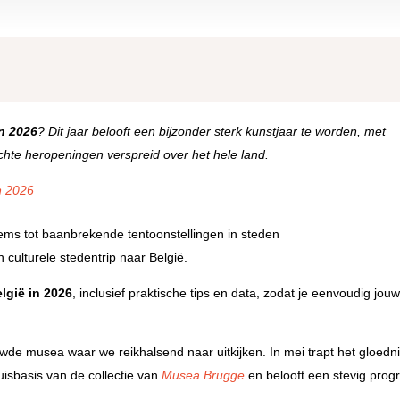
in 2026
? Dit jaar belooft een bijzonder sterk kunstjaar te worden, met
te heropeningen verspreid over het hele land.
n 2026
ms tot baanbrekende tentoonstellingen in steden
 culturele stedentrip naar België.
lgië in 2026
, inclusief praktische tips en data, zodat je eenvoudig jou
wde musea waar we reikhalsend naar uitkijken. In mei trapt het gloed
isbasis van de collectie van
Musea Brugge
en belooft een stevig pro