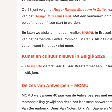
Op 28 juni volgt het
Roger Raveel Museum in Zulte
, n
van het
Design Museum Gent
. Met een vernieuwd onth
belooft het een frisse start te worden.
En laten we afsluiten met een knaller;
KANAL
in Brussel
van het beroemde Centre Pompidou in Parijs. Als dit Brus
zetten, weet ik het ook niet meer.
Kunst en cultuur nieuws in België 2026
Oostende
viert dit jaar 10 jaar streetart met een jubi
uitkijken.
De zes van Antwerpen – MOMU
MOMU viert alweer 40 jaar van de Antwerpse zes met een g
tentoonstelling gewijd aan deze zes iconische ontwerpe
Van Beirendonck, Dries Van Noten, Dirk Van Saene en Ma