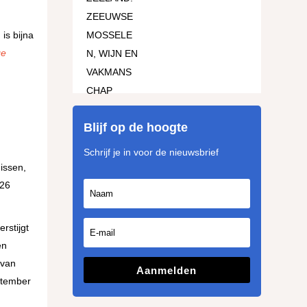
is bijna
ge
Blijf op de hoogte
Schrijf je in voor de nieuwsbrief
rstijgt
en
 van
Aanmelden
eptember