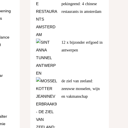
pekingeend: 4 chinese
opening
restaurants in amsterdam
ps
dance
12 x bijzonder erfgoed in
t
antwerpen
ar
de ziel van zeeland:
zeeuwse mosselen, wijn
en vakmanschap
lter
mie