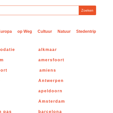
Europa
op Weg
Cultuur
Natuur
Stedentrip
odatie
alkmaar
am
amersfoort
ort
amiens
p
Antwerpen
apeldoorn
e
Amsterdam
n pas
barcelona