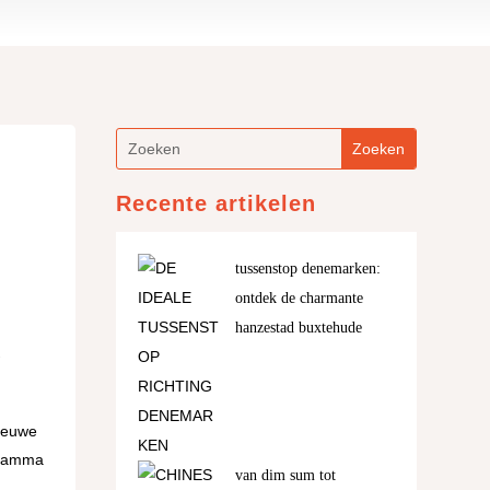
Recente artikelen
tussenstop denemarken:
ontdek de charmante
hanzestad buxtehude
w
nieuwe
gramma
van dim sum tot