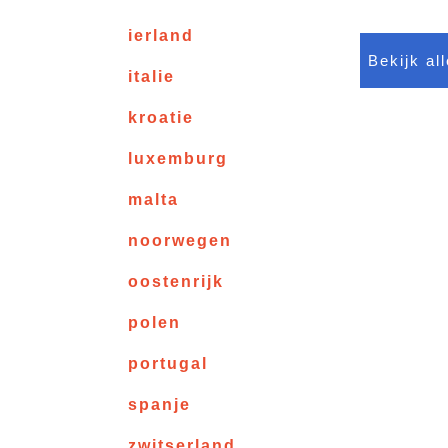
ierland
Bekijk al
italie
kroatie
luxemburg
malta
noorwegen
oostenrijk
polen
portugal
spanje
zwitserland