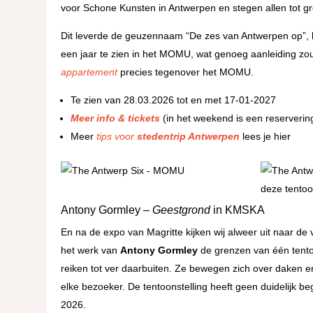
voor Schone Kunsten in Antwerpen en stegen allen tot gro
Dit leverde de geuzennaam “De zes van Antwerpen op”, he
een jaar te zien in het MOMU, wat genoeg aanleiding zo
appartement
precies tegenover het MOMU.
Te zien van 28.03.2026 tot en met 17-01-2027
Meer info & tickets
(in het weekend is een reserverin
Meer
tips voor
stedentrip Antwerpen
lees je hier
Antony Gormley –
Geestgrond
in KMSKA
En na de expo van Magritte kijken wij alweer uit naar de 
het werk van
Antony Gormley
de grenzen van één tento
reiken tot ver daarbuiten. Ze bewegen zich over daken en
elke bezoeker. De tentoonstelling heeft geen duidelijk be
2026.