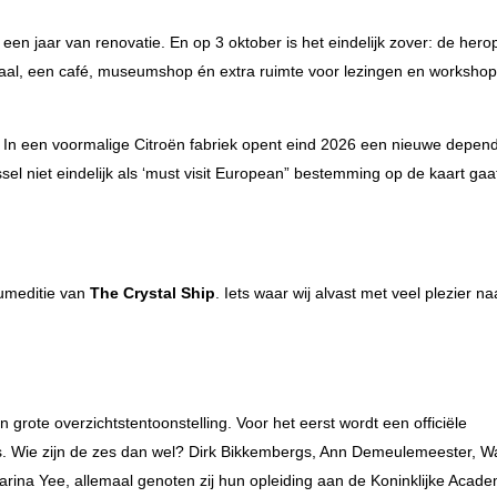
a een jaar van renovatie. En op 3 oktober is het eindelijk zover: de her
aal, een café, museumshop én extra ruimte voor lezingen en worksho
. In een voormalige Citroën fabriek opent eind 2026 een nieuwe depen
sel niet eindelijk als ‘must visit European” bestemming op de kaart gaa
leumeditie van
The Crystal Ship
. Iets waar wij alvast met veel plezier na
rote overzichtstentoonstelling. Voor het eerst wordt een officiële
rs. Wie zijn de zes dan wel? Dirk Bikkembergs, Ann Demeulemeester, Wa
rina Yee, allemaal genoten zij hun opleiding aan de Koninklijke Acade