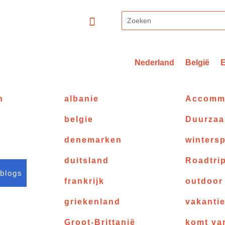
Nederland
België
n
albanie
Accomm
belgie
Duurza
denemarken
wintersp
duitsland
Roadtri
 blogs
frankrijk
outdoor
griekenland
vakanti
Groot-Brittanië
komt va