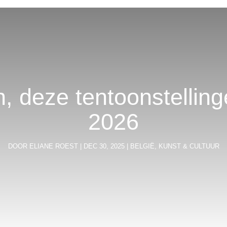
, deze tentoonstelling
2026
DOOR
ELIANE ROEST
|
DEC 30, 2025
|
BELGIË
,
KUNST & CULTUUR