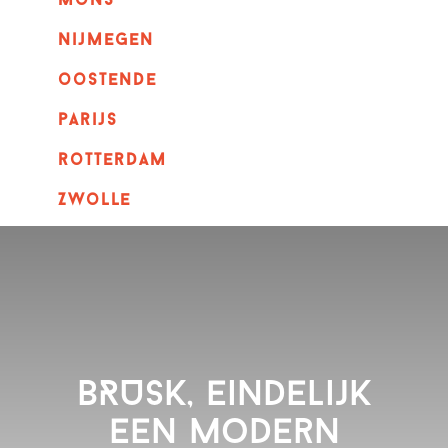
mons
nijmegen
oostende
parijs
rotterdam
Zwolle
BRUSK, eindelijk
een modern