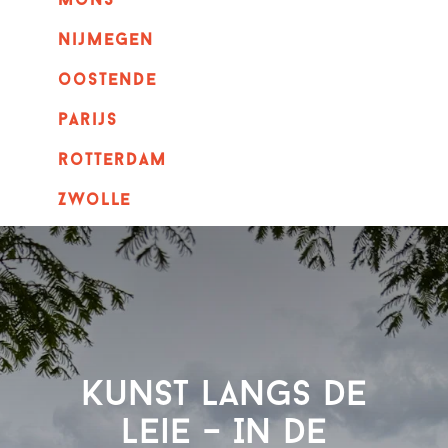
mons
nijmegen
oostende
parijs
rotterdam
Zwolle
Kunst langs de
Leie – In de