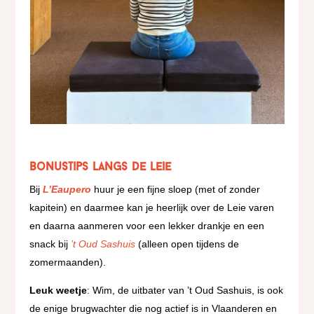
Bonustips langs de Leie
Bij
L’Eaupero
huur je een fijne sloep (met of zonder
kapitein) en daarmee kan je heerlijk over de Leie varen
en daarna aanmeren voor een lekker drankje en een
snack bij
’t Oud Sashuis
(alleen open tijdens de
zomermaanden).
Leuk weetje
: Wim, de uitbater van ’t Oud Sashuis, is ook
de enige brugwachter die nog actief is in Vlaanderen en