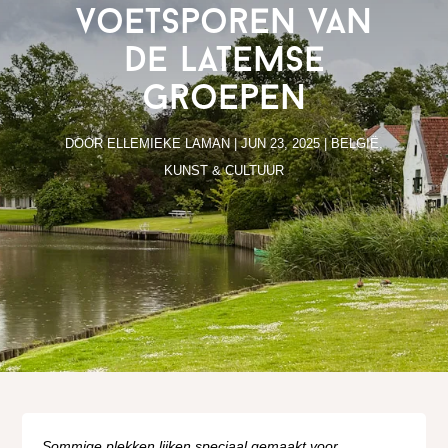
voetsporen van
de Latemse
Groepen
DOOR
ELLEMIEKE LAMAN
|
JUN 23, 2025
|
BELGIË
,
KUNST & CULTUUR
Sommige plekken lijken speciaal gemaakt voor