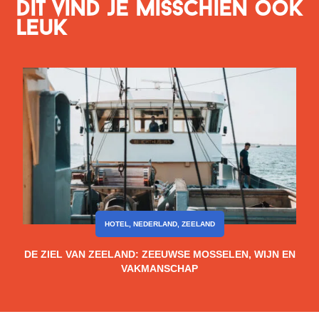
Dit vind je misschien ook
leuk
HOTEL
,
NEDERLAND
,
ZEELAND
DE ZIEL VAN ZEELAND: ZEEUWSE MOSSELEN, WIJN EN
VAKMANSCHAP