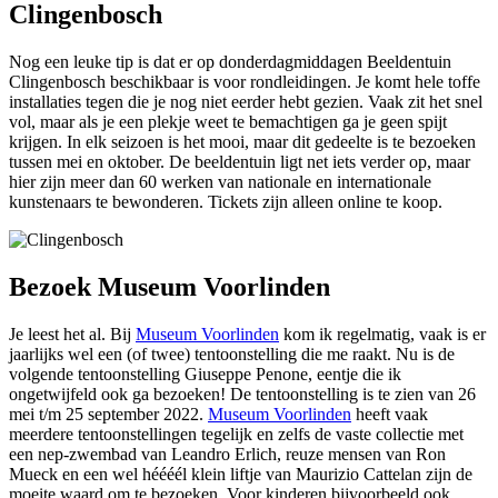
Clingenbosch
Nog een leuke tip is dat er op donderdagmiddagen Beeldentuin
Clingenbosch beschikbaar is voor rondleidingen. Je komt hele toffe
installaties tegen die je nog niet eerder hebt gezien. Vaak zit het snel
vol, maar als je een plekje weet te bemachtigen ga je geen spijt
krijgen. In elk seizoen is het mooi, maar dit gedeelte is te bezoeken
tussen mei en oktober. De beeldentuin ligt net iets verder op, maar
hier zijn meer dan 60 werken van nationale en internationale
kunstenaars te bewonderen. Tickets zijn alleen online te koop.
Bezoek Museum Voorlinden
Je leest het al. Bij
Museum Voorlinden
kom ik regelmatig, vaak is er
jaarlijks wel een (of twee) tentoonstelling die me raakt. Nu is de
volgende tentoonstelling Giuseppe Penone, eentje die ik
ongetwijfeld ook ga bezoeken! De tentoonstelling is te zien van 26
mei t/m 25 september 2022.
Museum Voorlinden
heeft vaak
meerdere tentoonstellingen tegelijk en zelfs de vaste collectie met
een nep-zwembad van Leandro Erlich, reuze mensen van Ron
Mueck en een wel héééél klein liftje van Maurizio Cattelan zijn de
moeite waard om te bezoeken. Voor kinderen bijvoorbeeld ook