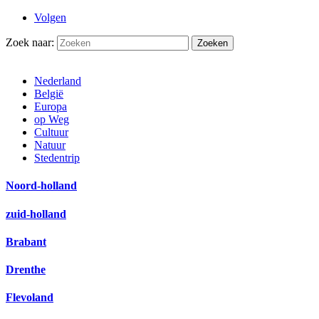
Volgen
Zoek naar:
Nederland
België
Europa
op Weg
Cultuur
Natuur
Stedentrip
Noord-holland
zuid-holland
Brabant
Drenthe
Flevoland