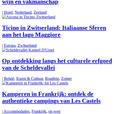
wijn en vakmanschap
|
Hotel
,
Nederland
,
Zeeland
Ticino in Zwitserland: Italiaanse Sferen
aan het lago Maggiore
|
Europa
,
Zwitserland
Op ontdekking langs het culturele erfgoed
van de Scheldevallei
|
België
,
Kunst & Cultuur
,
Roadtrip
,
Zomer
Kamperen in Frankrijk: ontdek de
authentieke campings van Les Castels
|
Accommodaties
,
Frankrijk
,
op weg