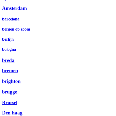
Amsterdam
barcelona
bergen op zoom
berlijn
bologna
breda
bremen
brighton
brugge
Brussel
Den haag