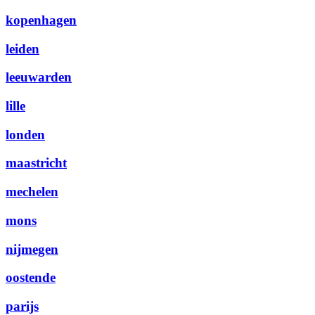
kopenhagen
leiden
leeuwarden
lille
londen
maastricht
mechelen
mons
nijmegen
oostende
parijs