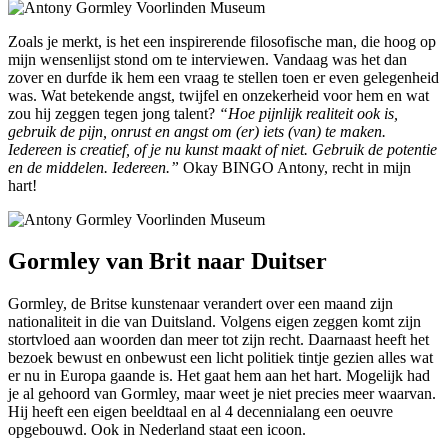
Zoals je merkt, is het een inspirerende filosofische man, die hoog op
mijn wensenlijst stond om te interviewen. Vandaag was het dan
zover en durfde ik hem een vraag te stellen toen er even gelegenheid
was. Wat betekende angst, twijfel en onzekerheid voor hem en wat
zou hij zeggen tegen jong talent?
“Hoe pijnlijk realiteit ook is,
gebruik de pijn, onrust en angst om (er) iets (van) te maken.
Iedereen is creatief, of je nu kunst maakt of niet. Gebruik de potentie
en de middelen. Iedereen.”
Okay BINGO Antony, recht in mijn
hart!
Gormley van Brit naar Duitser
Gormley, de Britse kunstenaar verandert over een maand zijn
nationaliteit in die van Duitsland. Volgens eigen zeggen komt zijn
stortvloed aan woorden dan meer tot zijn recht. Daarnaast heeft het
bezoek bewust en onbewust een licht politiek tintje gezien alles wat
er nu in Europa gaande is. Het gaat hem aan het hart. Mogelijk had
je al gehoord van Gormley, maar weet je niet precies meer waarvan.
Hij heeft een eigen beeldtaal en al 4 decennialang een oeuvre
opgebouwd. Ook in Nederland staat een icoon.