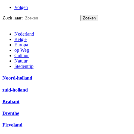
Volgen
Zoek naar:
Nederland
België
Europa
op Weg
Cultuur
Natuur
Stedentrip
Noord-holland
zuid-holland
Brabant
Drenthe
Flevoland