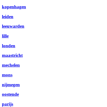
kopenhagen
leiden
leeuwarden
lille
londen
maastricht
mechelen
mons
nijmegen
oostende
parijs