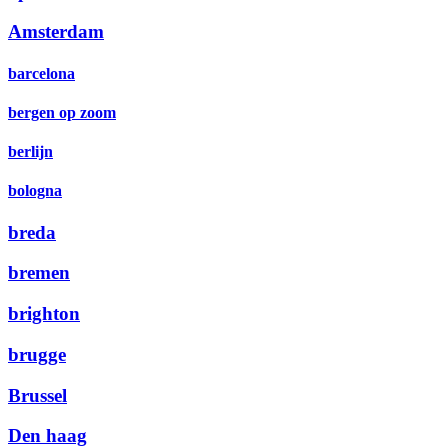
Amsterdam
barcelona
bergen op zoom
berlijn
bologna
breda
bremen
brighton
brugge
Brussel
Den haag