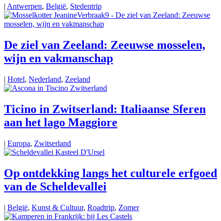
|
Antwerpen
,
België
,
Stedentrip
De ziel van Zeeland: Zeeuwse mosselen,
wijn en vakmanschap
|
Hotel
,
Nederland
,
Zeeland
Ticino in Zwitserland: Italiaanse Sferen
aan het lago Maggiore
|
Europa
,
Zwitserland
Op ontdekking langs het culturele erfgoed
van de Scheldevallei
|
België
,
Kunst & Cultuur
,
Roadtrip
,
Zomer