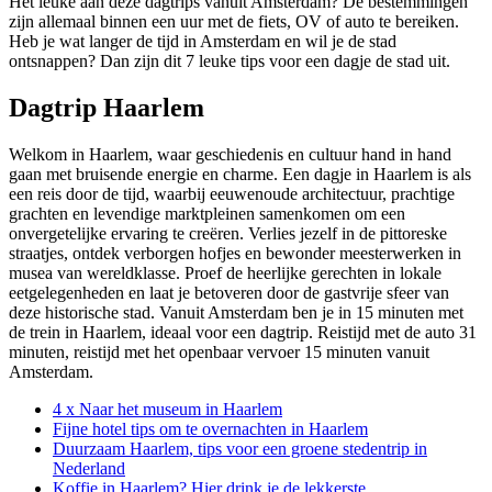
Het leuke aan deze dagtrips vanuit Amsterdam? De bestemmingen
zijn allemaal binnen een uur met de fiets, OV of auto te bereiken.
Heb je wat langer de tijd in Amsterdam en wil je de stad
ontsnappen? Dan zijn dit 7 leuke tips voor een dagje de stad uit.
Dagtrip Haarlem
Welkom in Haarlem, waar geschiedenis en cultuur hand in hand
gaan met bruisende energie en charme. Een dagje in Haarlem is als
een reis door de tijd, waarbij eeuwenoude architectuur, prachtige
grachten en levendige marktpleinen samenkomen om een
onvergetelijke ervaring te creëren. Verlies jezelf in de pittoreske
straatjes, ontdek verborgen hofjes en bewonder meesterwerken in
musea van wereldklasse. Proef de heerlijke gerechten in lokale
eetgelegenheden en laat je betoveren door de gastvrije sfeer van
deze historische stad. Vanuit Amsterdam ben je in 15 minuten met
de trein in Haarlem, ideaal voor een dagtrip. Reistijd met de auto 31
minuten, reistijd met het openbaar vervoer 15 minuten vanuit
Amsterdam.
4 x Naar het museum in Haarlem
Fijne hotel tips om te overnachten in Haarlem
Duurzaam Haarlem, tips voor een groene stedentrip in
Nederland
Koffie in Haarlem? Hier drink je de lekkerste