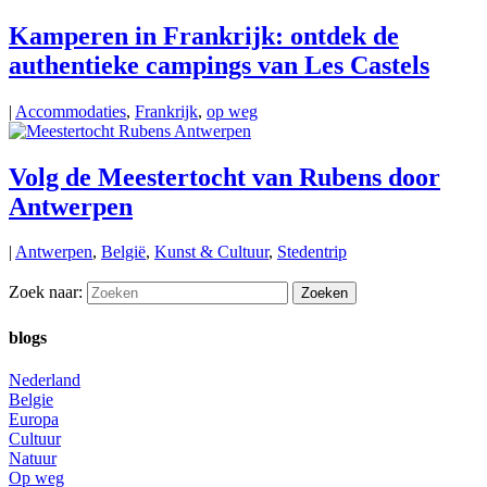
Kamperen in Frankrijk: ontdek de
authentieke campings van Les Castels
|
Accommodaties
,
Frankrijk
,
op weg
Volg de Meestertocht van Rubens door
Antwerpen
|
Antwerpen
,
België
,
Kunst & Cultuur
,
Stedentrip
Zoek naar:
blogs
Nederland
Belgie
Europa
Cultuur
Natuur
Op weg