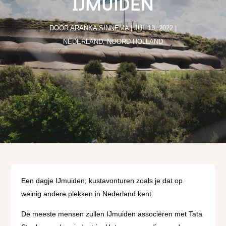
IJmuiden
DOOR
ARANKA SINNEMA
|
JUL 13, 2022
|
NEDERLAND
,
NOORD-HOLLAND
Een dagje IJmuiden; kustavonturen zoals je dat op
weinig andere plekken in Nederland kent.
De meeste mensen zullen IJmuiden associëren met Tata