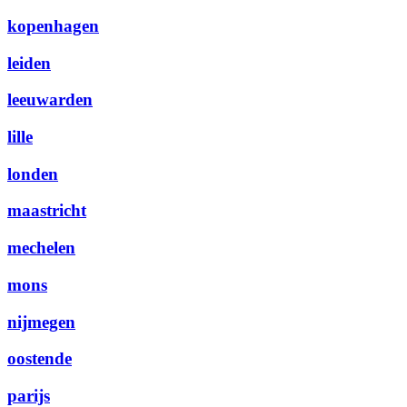
kopenhagen
leiden
leeuwarden
lille
londen
maastricht
mechelen
mons
nijmegen
oostende
parijs