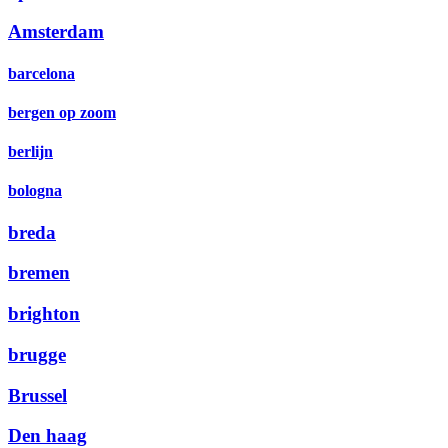
Amsterdam
barcelona
bergen op zoom
berlijn
bologna
breda
bremen
brighton
brugge
Brussel
Den haag