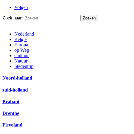
Volgen
Zoek naar:
Nederland
België
Europa
op Weg
Cultuur
Natuur
Stedentrip
Noord-holland
zuid-holland
Brabant
Drenthe
Flevoland