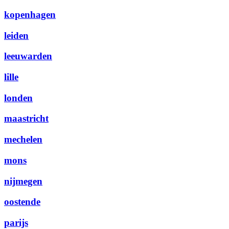
kopenhagen
leiden
leeuwarden
lille
londen
maastricht
mechelen
mons
nijmegen
oostende
parijs