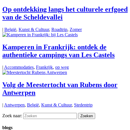
Op ontdekking langs het culturele erfgoed
van de Scheldevallei
|
België
,
Kunst & Cultuur
,
Roadtrip
,
Zomer
Kamperen in Frankrijk: ontdek de
authentieke campings van Les Castels
|
Accommodaties
,
Frankrijk
,
op weg
Volg de Meestertocht van Rubens door
Antwerpen
|
Antwerpen
,
België
,
Kunst & Cultuur
,
Stedentrip
Zoek naar:
blogs