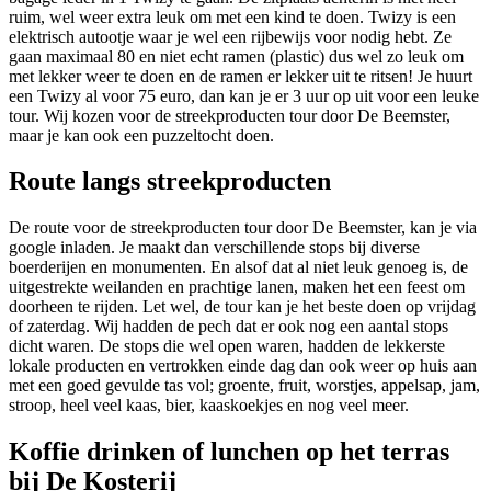
ruim, wel weer extra leuk om met een kind te doen. Twizy is een
elektrisch autootje waar je wel een rijbewijs voor nodig hebt. Ze
gaan maximaal 80 en niet echt ramen (plastic) dus wel zo leuk om
met lekker weer te doen en de ramen er lekker uit te ritsen! Je huurt
een Twizy al voor 75 euro, dan kan je er 3 uur op uit voor een leuke
tour. Wij kozen voor de streekproducten tour door De Beemster,
maar je kan ook een puzzeltocht doen.
Route langs streekproducten
De route voor de streekproducten tour door De Beemster, kan je via
google inladen. Je maakt dan verschillende stops bij diverse
boerderijen en monumenten. En alsof dat al niet leuk genoeg is, de
uitgestrekte weilanden en prachtige lanen, maken het een feest om
doorheen te rijden. Let wel, de tour kan je het beste doen op vrijdag
of zaterdag. Wij hadden de pech dat er ook nog een aantal stops
dicht waren. De stops die wel open waren, hadden de lekkerste
lokale producten en vertrokken einde dag dan ook weer op huis aan
met een goed gevulde tas vol; groente, fruit, worstjes, appelsap, jam,
stroop, heel veel kaas, bier, kaaskoekjes en nog veel meer.
Koffie drinken of lunchen op het terras
bij De Kosterij