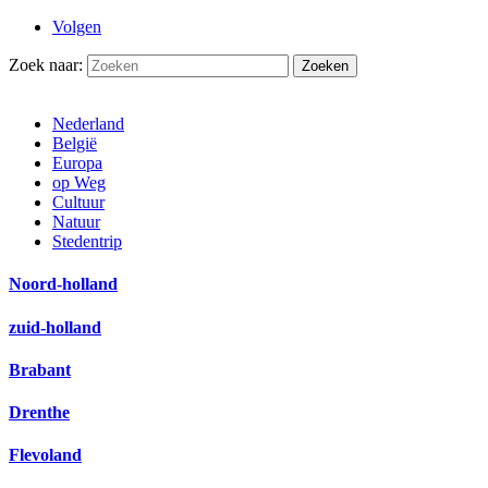
Volgen
Zoek naar:
Nederland
België
Europa
op Weg
Cultuur
Natuur
Stedentrip
Noord-holland
zuid-holland
Brabant
Drenthe
Flevoland