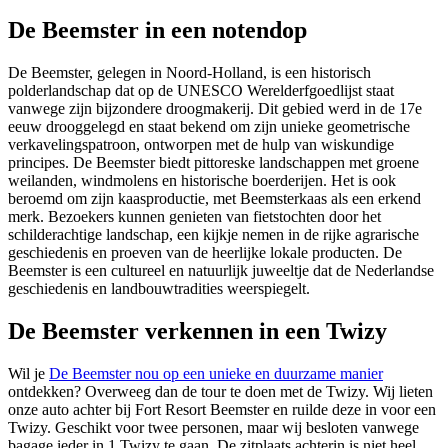
De Beemster in een notendop
De Beemster, gelegen in Noord-Holland, is een historisch
polderlandschap dat op de UNESCO Werelderfgoedlijst staat
vanwege zijn bijzondere droogmakerij. Dit gebied werd in de 17e
eeuw drooggelegd en staat bekend om zijn unieke geometrische
verkavelingspatroon, ontworpen met de hulp van wiskundige
principes. De Beemster biedt pittoreske landschappen met groene
weilanden, windmolens en historische boerderijen. Het is ook
beroemd om zijn kaasproductie, met Beemsterkaas als een erkend
merk. Bezoekers kunnen genieten van fietstochten door het
schilderachtige landschap, een kijkje nemen in de rijke agrarische
geschiedenis en proeven van de heerlijke lokale producten. De
Beemster is een cultureel en natuurlijk juweeltje dat de Nederlandse
geschiedenis en landbouwtradities weerspiegelt.
De Beemster verkennen in een Twizy
Wil je
De Beemster nou op een unieke en duurzame manier
ontdekken? Overweeg dan de tour te doen met de Twizy. Wij lieten
onze auto achter bij Fort Resort Beemster en ruilde deze in voor een
Twizy. Geschikt voor twee personen, maar wij besloten vanwege
bagage ieder in 1 Twizy te gaan. De zitplaats achterin is niet heel