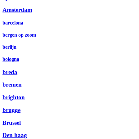
Amsterdam
barcelona
bergen op zoom
berlijn
bologna
breda
bremen
brighton
brugge
Brussel
Den haag