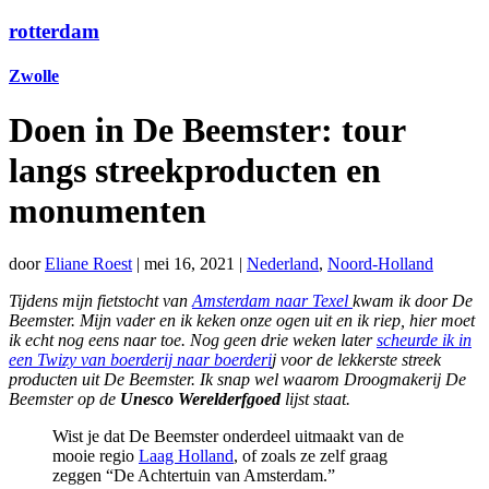
rotterdam
Zwolle
Doen in De Beemster: tour
langs streekproducten en
monumenten
door
Eliane Roest
|
mei 16, 2021
|
Nederland
,
Noord-Holland
Tijdens mijn fietstocht van
Amsterdam naar Texel
kwam ik door De
Beemster. Mijn vader en ik keken onze ogen uit en ik riep, hier moet
ik echt nog eens naar toe. Nog geen drie weken later
scheurde ik in
een Twizy van boerderij naar boerderi
j voor de lekkerste streek
producten uit De Beemster. Ik snap wel waarom Droogmakerij De
Beemster op de
Unesco Werelderfgoed
lijst staat.
Wist je dat De Beemster onderdeel uitmaakt van de
mooie regio
Laag Holland
, of zoals ze zelf graag
zeggen “De Achtertuin van Amsterdam.”