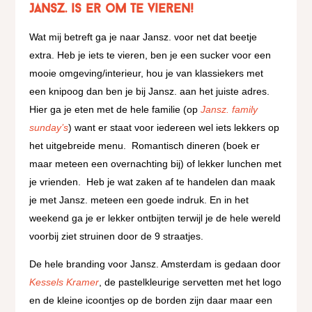
Jansz. is er om te vieren!
Wat mij betreft ga je naar Jansz. voor net dat beetje
extra. Heb je iets te vieren, ben je een sucker voor een
mooie omgeving/interieur, hou je van klassiekers met
een knipoog dan ben je bij Jansz. aan het juiste adres.
Hier ga je eten met de hele familie (op
Jansz. family
sunday’s
) want er staat voor iedereen wel iets lekkers op
het uitgebreide menu. Romantisch dineren (boek er
maar meteen een overnachting bij) of lekker lunchen met
je vrienden. Heb je wat zaken af te handelen dan maak
je met Jansz. meteen een goede indruk. En in het
weekend ga je er lekker ontbijten terwijl je de hele wereld
voorbij ziet struinen door de 9 straatjes.
De hele branding voor Jansz. Amsterdam is gedaan door
Kessels Kramer
, de pastelkleurige servetten met het logo
en de kleine icoontjes op de borden zijn daar maar een