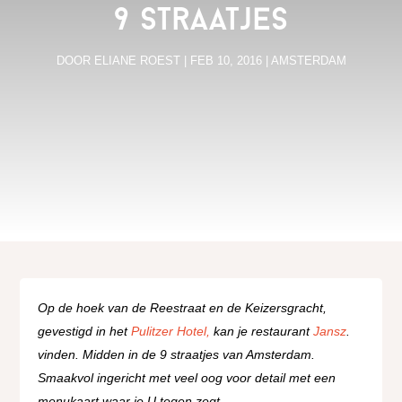
9 straatjes
DOOR
ELIANE ROEST
|
FEB 10, 2016
|
AMSTERDAM
Op de hoek van de Reestraat en de Keizersgracht,
gevestigd in het
Pulitzer Hotel,
kan je restaurant
Jansz
.
vinden. Midden in de 9 straatjes van Amsterdam.
Smaakvol ingericht met veel oog voor detail met een
menukaart waar je U tegen zegt.