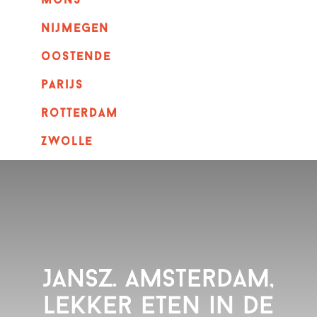
mons
nijmegen
oostende
parijs
rotterdam
Zwolle
Jansz. Amsterdam,
lekker eten in de