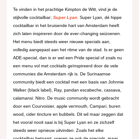
Te vinden in het prachtige Kimpton de Witt, vind je de
stijlvolle cocktailbar;
Super Lyan
. Super Lyan, dé hippe
cocktailbar in het bruisende hart van Amsterdam heeft
zich laten inspireren door de ever-changing seizoenen.
Het menu biedt steeds weer nieuwe specials aan,
volledig aangepast aan het ritme van de stad. Is er geen
ADE-special, dan is er wel een Pride special of zoals nu
een menu vol met cocktails geïnspireerd door de vele
communies die Amsterdam rijk is. De Surinaamse
community biedt een cocktail met een basis van Johnnie
Walker (black label), Ray, pandan escabeche, cassava,
calamansi: Nitro. De music community wordt gebracht
door een Courvoisier, apple vermouth, Campari, buren
wood, cider tincture en bubbels. Dit wil maar zeggen dat
het vooral nooit saai is bij Super Lyan en ze zichzelf
steeds weer opnieuw uitvinden. Zoals het elke
cocktailbar betaamt, voeren ze ook de specials, maar