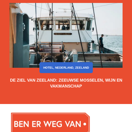
HOTEL
,
NEDERLAND
,
ZEELAND
DE ZIEL VAN ZEELAND: ZEEUWSE MOSSELEN, WIJN EN
VAKMANSCHAP