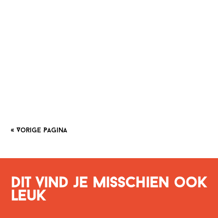
Net over de grens met België, in de haven van Antwerpen
is een spookstad genaamd Doel. Nou ja spookstad is een
groot woord, het zijn slechts een aantal straten. Maar
Doel is.... creepy, verlaten en bizar, Doel is... Doel. En
doel is de perfecte bestemming voor een dagje weg. In
mijn (Bram) omgeving zijn een hoop mensen er al
geweest, puur en...
« Vorige Pagina
Dit vind je misschien ook
leuk