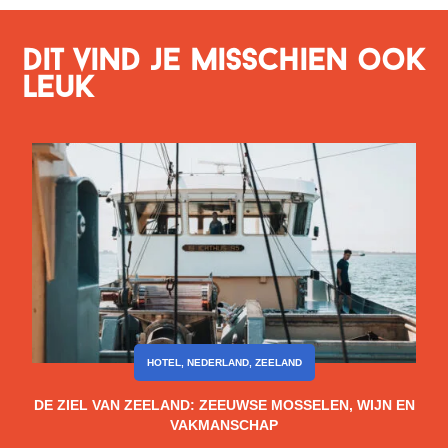
Dit vind je misschien ook
leuk
HOTEL
,
NEDERLAND
,
ZEELAND
DE ZIEL VAN ZEELAND: ZEEUWSE MOSSELEN, WIJN EN
VAKMANSCHAP