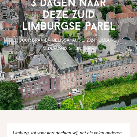
3 dagen naar
deze Zuid
Limburgse parel
DOOR
BRAM EN MELISSA
|
AUG 1, 2024
|
LIMBURG
,
NEDERLAND
,
STEDENTRIP
Limburg, tot voor kort dachten wij, net als velen anderen,