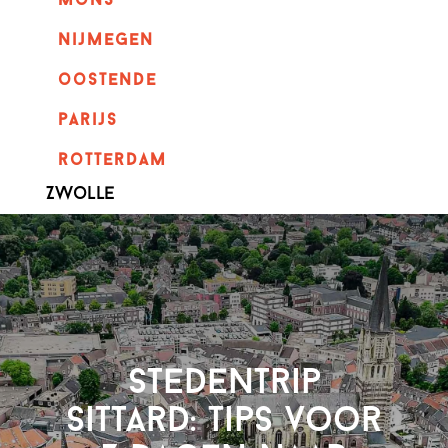
mons
nijmegen
oostende
parijs
rotterdam
Zwolle
Stedentrip
Sittard: tips voor