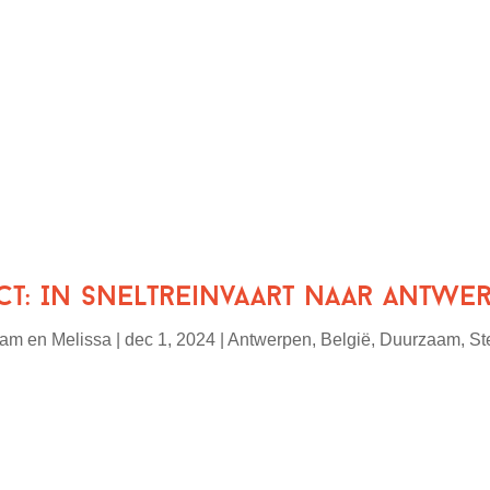
ct: In sneltreinvaart naar Antwe
am en Melissa
|
dec 1, 2024
|
Antwerpen
,
België
,
Duurzaam
,
St