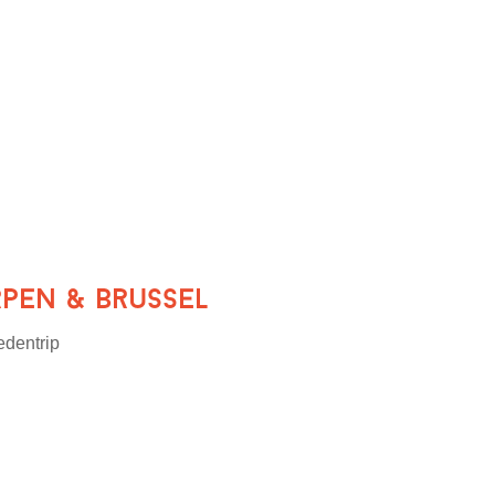
rpen & Brussel
edentrip