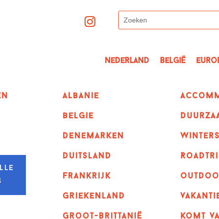
Nederland
België
Euro
en
albanie
Accomm
belgie
Duurza
denemarken
winter
duitsland
Roadtri
lle
frankrijk
outdoo
s
griekenland
vakanti
Groot-Brittanië
komt va