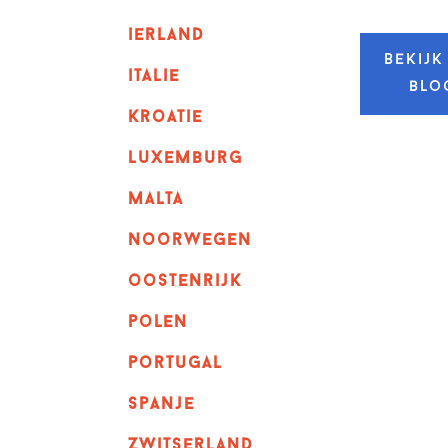
ierland
Bekijk
italie
blo
kroatie
luxemburg
malta
noorwegen
oostenrijk
polen
portugal
spanje
zwitserland