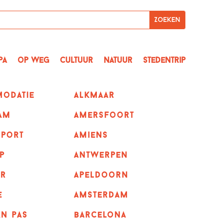
pa
op Weg
Cultuur
Natuur
Stedentrip
odatie
alkmaar
am
amersfoort
sport
amiens
p
Antwerpen
r
apeldoorn
e
Amsterdam
n pas
barcelona