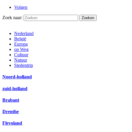
Volgen
Zoek naar:
Nederland
België
Europa
op Weg
Cultuur
Natuur
Stedentrip
Noord-holland
zuid-holland
Brabant
Drenthe
Flevoland