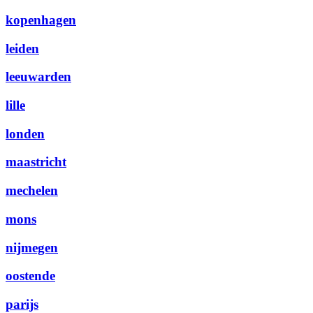
kopenhagen
leiden
leeuwarden
lille
londen
maastricht
mechelen
mons
nijmegen
oostende
parijs