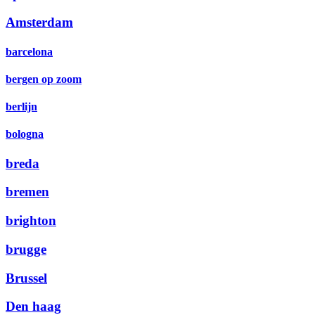
Amsterdam
barcelona
bergen op zoom
berlijn
bologna
breda
bremen
brighton
brugge
Brussel
Den haag