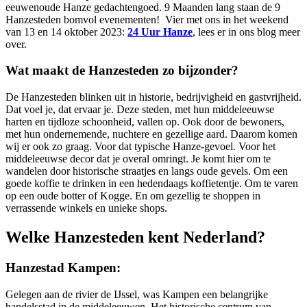
eeuwenoude Hanze gedachtengoed. 9 Maanden lang staan de 9
Hanzesteden bomvol evenementen! Vier met ons in het weekend
van 13 en 14 oktober 2023:
24 Uur Hanze
, lees er in ons blog meer
over.
Wat maakt de Hanzesteden zo bijzonder?
De Hanzesteden blinken uit in historie, bedrijvigheid en gastvrijheid.
Dat voel je, dat ervaar je. Deze steden, met hun middeleeuwse
harten en tijdloze schoonheid, vallen op. Ook door de bewoners,
met hun ondernemende, nuchtere en gezellige aard. Daarom komen
wij er ook zo graag. Voor dat typische Hanze-gevoel. Voor het
middeleeuwse decor dat je overal omringt. Je komt hier om te
wandelen door historische straatjes en langs oude gevels. Om een
goede koffie te drinken in een hedendaags koffietentje. Om te varen
op een oude botter of Kogge. En om gezellig te shoppen in
verrassende winkels en unieke shops.
Welke Hanzesteden kent Nederland?
Hanzestad Kampen:
Gelegen aan de rivier de IJssel, was Kampen een belangrijke
handelsstad in de middeleeuwen. Het historische centrum van