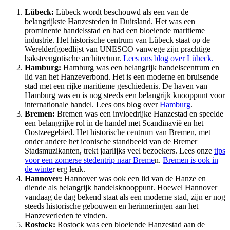
Lübeck:
Lübeck wordt beschouwd als een van de
belangrijkste Hanzesteden in Duitsland. Het was een
prominente handelsstad en had een bloeiende maritieme
industrie. Het historische centrum van Lübeck staat op de
Werelderfgoedlijst van UNESCO vanwege zijn prachtige
baksteengotische architectuur.
Lees ons blog over Lübeck.
Hamburg:
Hamburg was een belangrijk handelscentrum en
lid van het Hanzeverbond. Het is een moderne en bruisende
stad met een rijke maritieme geschiedenis. De haven van
Hamburg was en is nog steeds een belangrijk knooppunt voor
internationale handel. Lees ons blog over
Hamburg
.
Bremen:
Bremen was een invloedrijke Hanzestad en speelde
een belangrijke rol in de handel met Scandinavië en het
Oostzeegebied. Het historische centrum van Bremen, met
onder andere het iconische standbeeld van de Bremer
Stadsmuzikanten, trekt jaarlijks veel bezoekers. Lees onze
tips
voor een zomerse stedentrip naar Breme
n.
Bremen is ook in
de winte
r erg leuk.
Hannover:
Hannover was ook een lid van de Hanze en
diende als belangrijk handelsknooppunt. Hoewel Hannover
vandaag de dag bekend staat als een moderne stad, zijn er nog
steeds historische gebouwen en herinneringen aan het
Hanzeverleden te vinden.
Rostock:
Rostock was een bloeiende Hanzestad aan de