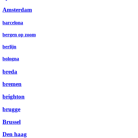
Amsterdam
barcelona
bergen op zoom
berlijn
bologna
breda
bremen
brighton
brugge
Brussel
Den haag