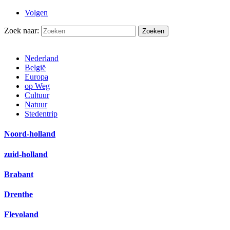
Volgen
Zoek naar:
Nederland
België
Europa
op Weg
Cultuur
Natuur
Stedentrip
Noord-holland
zuid-holland
Brabant
Drenthe
Flevoland