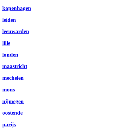
kopenhagen
leiden
leeuwarden
lille
londen
maastricht
mechelen
mons
nijmegen
oostende
parijs