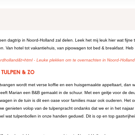
en dagtrip in Noord-Holland zal delen. Leek het mij leuk hier wat fijne t
. Van hotel tot vakantiehuis, van pipowagen tot bed & breakfast. Heb h
 Tulpen & Zo
ntvangen wordt met verse koffie en een huisgemaakte appeltaart, dan w
ij heeft Marian een B&B gemaakt in de schuur. Met een geitje voor de deu
agen in de tuin is dit een oase voor families maar ook ouderen. Het on
e genieten volop van de tulpenpracht ondanks dat we er in het najaar z
 wat tulpenbollen in onze handen geduwd. Dit is op en top gastvrijhei