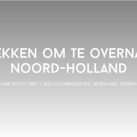
ekken om te overn
Noord-Holland
LIANE ROEST
|
MRT 3, 2021
|
ACCOMMODATIES
,
NEDERLAND
,
NOORD-