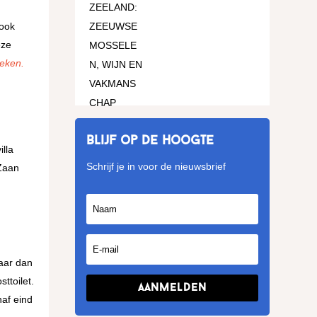
 ook
eze
oeken.
Blijf op de hoogte
lla
Schrijf je in voor de nieuwsbrief
 Zaan
aar dan
ttoilet.
Aanmelden
naf eind