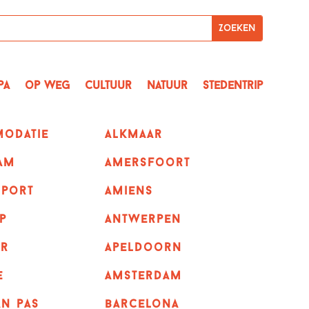
pa
op Weg
Cultuur
Natuur
Stedentrip
odatie
alkmaar
am
amersfoort
sport
amiens
p
Antwerpen
r
apeldoorn
e
Amsterdam
n pas
barcelona