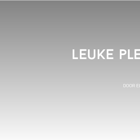
Leuke pl
DOOR
E