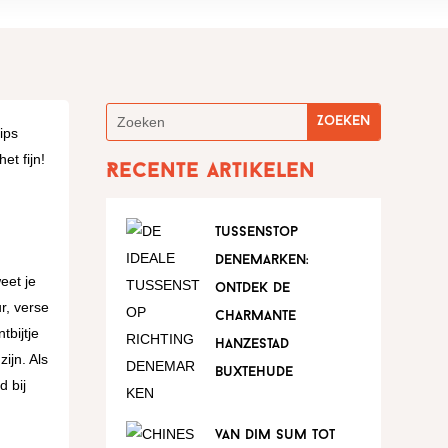
ips
et fijn!
Recente artikelen
tussenstop
denemarken:
eet je
ontdek de
r, verse
charmante
tbijtje
hanzestad
ijn. Als
buxtehude
d bij
van dim sum tot