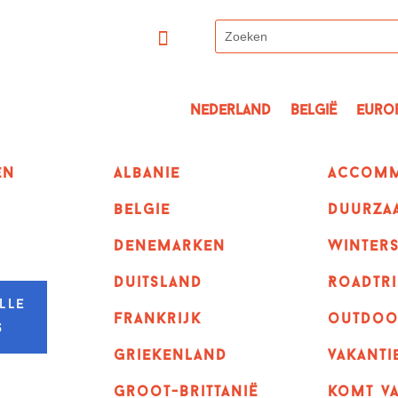
Nederland
België
Euro
en
albanie
Accomm
belgie
Duurza
denemarken
winter
duitsland
Roadtri
lle
frankrijk
outdoo
s
griekenland
vakanti
Groot-Brittanië
komt va