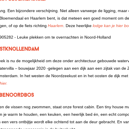
zang. Een bijzondere verschijning. Niet alleen vanwege de ligging, maar
van Bloemendaal en Haarlem bent, is dat meteen een goed moment om d
n, of op de fiets richting
Haarlem
. Deze heerlijke
lodge kan je hier b
ostknollendam
eek is nu de mogelijkheid om deze onder architectuur gebouwde watervi
atervilla – bouwjaar 2020 -gelegen aan een dijk aan een zijtak van de
msterdam. In het westen de Noordzeekust en in het oosten de dijk met
hier.
obbenoordbos
en de vissen nog zwommen, staat onze forest cabin. Een tiny house m
je warm te houden, een keuken, een heerlijk bed én, een echt compos
een vers ontbijtje wordt elke ochtend tot aan de deur gebracht. En va