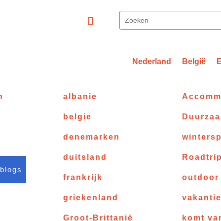
Nederland
België
n
albanie
Accomm
belgie
Duurza
denemarken
wintersp
duitsland
Roadtri
 blogs
frankrijk
outdoor
griekenland
vakanti
Groot-Brittanië
komt va