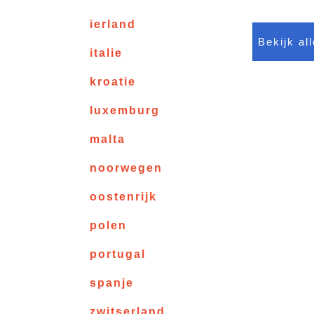
ierland
Bekijk al
italie
kroatie
luxemburg
malta
noorwegen
oostenrijk
polen
portugal
spanje
zwitserland