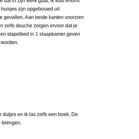
e dat in zijn werk gaat,
ik was enorm
 huisjes zijn opgebouwd uit
e gevallen. Aan beide kanten voorzien
 en zelfs douche zorgen ervoor dat je
d en stapelbed in 1 slaapkamer geven
d worden.
e dutjes en ik las zelfs een boek. De
e brengen.