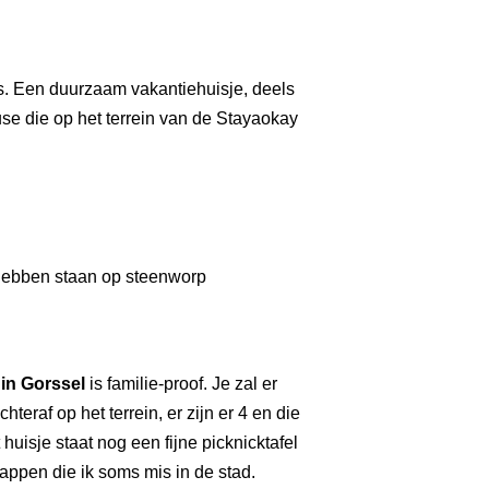
s. Een duurzaam vakantiehuisje, deels
se die op het terrein van de
Stayaokay
hebben staan op steenworp
 in Gorsse
l
is familie-proof. Je zal er
eraf op het terrein, er zijn er 4 en die
 huisje staat nog een fijne picknicktafel
chappen die ik soms mis in de stad.