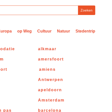
Europa
op Weg
Cultuur
Natuur
Stedentrip
odatie
alkmaar
am
amersfoort
ort
amiens
p
Antwerpen
apeldoorn
e
Amsterdam
n pas
barcelona