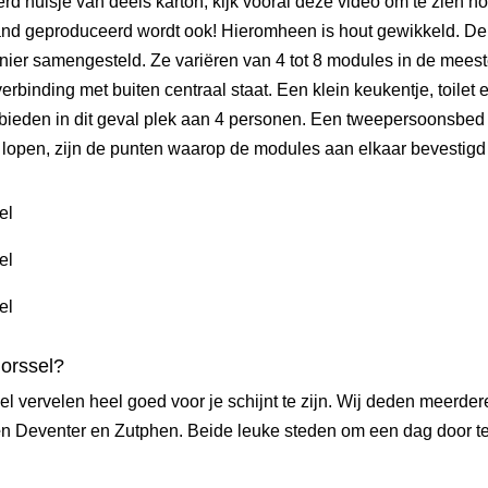
rd huisje van deels karton,
kijk vooral deze video om te zien ho
rland geproduceerd wordt ook! Hieromheen is hout gewikkeld. De
ier samengesteld. Ze variëren van 4 tot 8 modules in de meest
erbinding met buiten centraal staat. Een klein keukentje, toilet
es bieden in dit geval plek aan 4 personen. Een tweepersoonsbe
et lopen, zijn de punten waarop de modules aan elkaar bevestig
Gorssel?
el vervelen heel goed voor je schijnt te zijn. Wij deden meerder
e
n Deventer en Zutphen. Beide leuke steden om een dag door t