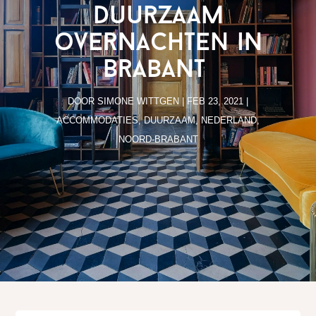
duurzaam
overnachten in
Brabant
DOOR
SIMONE WITTGEN
|
FEB 23, 2021
|
ACCOMMODATIES
,
DUURZAAM
,
NEDERLAND
,
NOORD-BRABANT