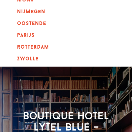
mons
nijmegen
oostende
parijs
rotterdam
Zwolle
Boutique Hotel
Lytel Blue –