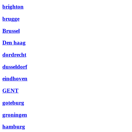
brighton
brugge
Brussel
Den haag
dordrecht
dusseldorf
eindhoven
GENT
goteburg
groningen
hamburg