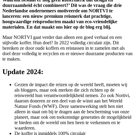
duurzaamheid écht combineert?’ Dit was de vraag die drie
Nederlandse ondernemers motiveerde om NORTVI te
lanceren: een nieuw premium reismerk dat prachtige,
hoogwaardige reisproducten maakt van eco-vriendelijke
materialen. En dat maakt ons hier op de blog erg blij.
Maar NORTVI gaat verder dan alleen een goed verhaal en een
stijlvolle koffer. Hun doel? In 2022 volledig circulair zijn. Dit
bereiken ze door oude koffers en reistassen in te zamelen met als
doel deze volledig te recyclen en er nieuwe duurzame producten van
te maken.
Update 2024:
Gezien de impact die reizen op de wereld heeft, moeten wij
als bloggers, maar ook merken die zich richten op de
reiswereld hun verantwoordelijkheid nemen. Zo ook Nortivi,
daarom doneren ze een deel van de winst aan het Wereld
Natuur Fonds (WWF). Deze samenwerking stelt hen niet
alleen in staat om bij te dragen aan de bescherming van onze
planeet, maar ook om toekomstige generaties de mogelijkheid
te bieden om de wereld om hen heen te verkennen en te
waarderen.
De koffer is inmiddels 100% circulair