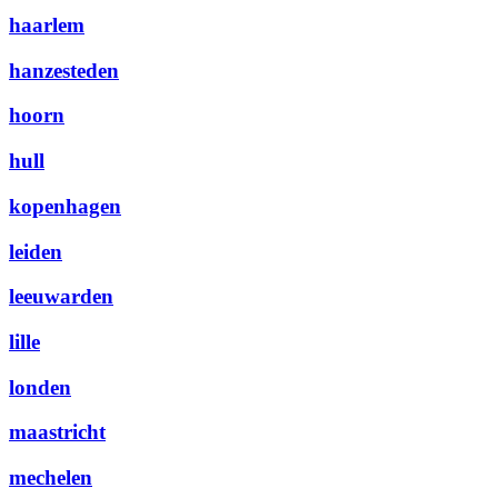
haarlem
hanzesteden
hoorn
hull
kopenhagen
leiden
leeuwarden
lille
londen
maastricht
mechelen