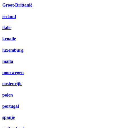
Groot-Brittanië
ierland
italie
kroatie
luxemburg
malta
noorwegen
oostenrijk
polen
portugal
spanje