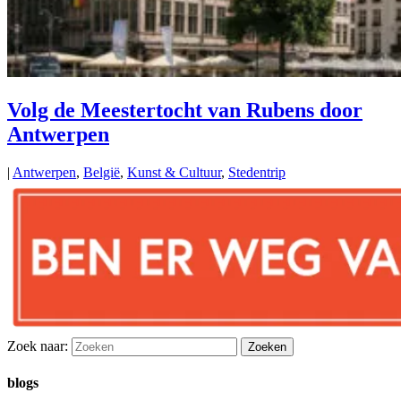
Volg de Meestertocht van Rubens door
Antwerpen
|
Antwerpen
,
België
,
Kunst & Cultuur
,
Stedentrip
Zoek naar:
blogs