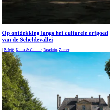
Op ontdekking langs het culturele erfgoed
van de Scheldevallei
|
België
,
Kunst & Cultuur
,
Roadtrip
,
Zomer