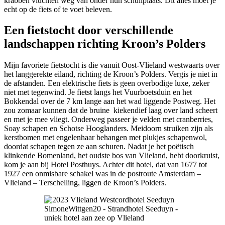
krabben vluchten weg van onder hun schuilplaats. Dit alles moet je
echt op de fiets of te voet beleven.
Een fietstocht door verschillende
landschappen richting Kroon’s Polders
Mijn favoriete fietstocht is die vanuit Oost-Vlieland westwaarts over
het langgerekte eiland, richting de Kroon’s Polders. Vergis je niet in
de afstanden. Een elektrische fiets is geen overbodige luxe, zeker
niet met tegenwind. Je fietst langs het Vuurboetsduin en het
Bokkendal over de 7 km lange aan het wad liggende Postweg. Het
zou zomaar kunnen dat de bruine kiekendief laag over land scheert
en met je mee vliegt. Onderweg passeer je velden met cranberries,
Soay schapen en Schotse Hooglanders. Meidoorn struiken zijn als
kerstbomen met engelenhaar behangen met plukjes schapenwol,
doordat schapen tegen ze aan schuren. Nadat je het poëtisch
klinkende Bomenland, het oudste bos van Vlieland, hebt doorkruist,
kom je aan bij Hotel Posthuys. Achter dit hotel, dat van 1677 tot
1927 een onmisbare schakel was in de postroute Amsterdam –
Vlieland – Terschelling, liggen de Kroon’s Polders.