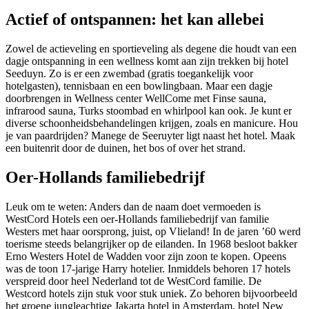
Actief of ontspannen: het kan allebei
Zowel de actieveling en sportieveling als degene die houdt van een
dagje ontspanning in een wellness komt aan zijn trekken bij hotel
Seeduyn. Zo is er een zwembad (gratis toegankelijk voor
hotelgasten), tennisbaan en een bowlingbaan. Maar een dagje
doorbrengen in Wellness center WellCome met Finse sauna,
infrarood sauna, Turks stoombad en whirlpool kan ook. Je kunt er
diverse schoonheidsbehandelingen krijgen, zoals en manicure. Hou
je van paardrijden? Manege de Seeruyter ligt naast het hotel. Maak
een buitenrit door de duinen, het bos of over het strand.
Oer-Hollands familiebedrijf
Leuk om te weten: Anders dan de naam doet vermoeden is
WestCord Hotels een oer-Hollands familiebedrijf van familie
Westers met haar oorsprong, juist, op Vlieland! In de jaren ’60 werd
toerisme steeds belangrijker op de eilanden. In 1968 besloot bakker
Erno Westers Hotel de Wadden voor zijn zoon te kopen. Opeens
was de toon 17-jarige Harry hotelier. Inmiddels behoren 17 hotels
verspreid door heel Nederland tot de WestCord familie. De
Westcord hotels zijn stuk voor stuk uniek. Zo behoren bijvoorbeeld
het groene jungleachtige Jakarta hotel in Amsterdam, hotel New