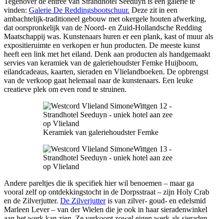
Tegenover de entree van Strandhotel Seeduyn is een galerie te
vinden:
Galerie De Reddingsbootschuur.
Deze zit in een
ambachtelijk-traditioneel gebouw met okergele houten afwerking,
dat oorspronkelijk van de Noord- en Zuid-Hollandsche Redding
Maatschappij was. Kunstenaars huren er een plank, kast of muur als
expositieruimte en verkopen er hun producten. De meeste kunst
heeft een link met het eiland. Denk aan producten als handgemaakt
servies van keramiek van de galeriehoudster Femke Huijboom,
eilandcadeaus, kaarten, sieraden en Vlielandboeken. De opbrengst
van de verkoop gaat helemaal naar de kunstenaars. Een leuke
creatieve plek om even rond te struinen.
Keramiek van galeriehoudster Femke
Andere pareltjes die ik specifiek hier wil benoemen – maar ga
vooral zelf op ontdekkingstocht in de Dorpsstraat – zijn Holy Crab
en de Zilverjutter.
De Zilverjutter
is van zilver- goud- en edelsmid
Marleen Lever – van der Wielen die je ook in haar sieradenwinkel
aan het werk kan zien. Ze verkoopt zowel eigen werk als sieraden