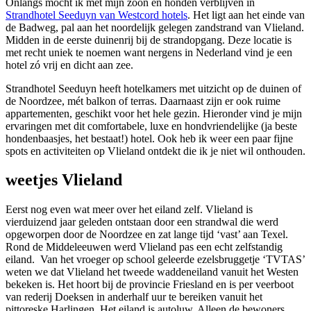
Onlangs mocht ik met mijn zoon en honden verblijven in
Strandhotel Seeduyn van Westcord hotels
. Het ligt aan het einde van
de Badweg, pal aan het noordelijk gelegen zandstrand van Vlieland.
Midden in de eerste duinenrij bij de strandopgang. Deze locatie is
met recht uniek te noemen want nergens in Nederland vind je een
hotel zó vrij en dicht aan zee.
Strandhotel Seeduyn heeft hotelkamers met uitzicht op de duinen of
de Noordzee, mét balkon of terras. Daarnaast zijn er ook ruime
appartementen, geschikt voor het hele gezin. Hieronder vind je mijn
ervaringen met dit comfortabele, luxe en hondvriendelijke (ja beste
hondenbaasjes, het bestaat!) hotel. Ook heb ik weer een paar fijne
spots en activiteiten op Vlieland ontdekt die ik je niet wil onthouden.
weetjes Vlieland
Eerst nog even wat meer over het eiland zelf. Vlieland is
vierduizend jaar geleden ontstaan door een strandwal die werd
opgeworpen door de Noordzee en zat lange tijd ‘vast’ aan Texel.
Rond de Middeleeuwen werd Vlieland pas een echt zelfstandig
eiland. Van het vroeger op school geleerde ezelsbruggetje ‘TVTAS’
weten we dat Vlieland het tweede waddeneiland vanuit het Westen
bekeken is. Het hoort bij de provincie Friesland en is per veerboot
van rederij Doeksen in anderhalf uur te bereiken vanuit het
pittoreske Harlingen. Het eiland is autoluw. Alleen de bewoners