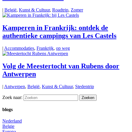
|
België
,
Kunst & Cultuur
,
Roadtrip
,
Zomer
Kamperen in Frankrijk: ontdek de
authentieke campings van Les Castels
|
Accommodaties
,
Frankrijk
,
op weg
Volg de Meestertocht van Rubens door
Antwerpen
|
Antwerpen
,
België
,
Kunst & Cultuur
,
Stedentrip
Zoek naar:
blogs
Nederland
Belgie
Europa