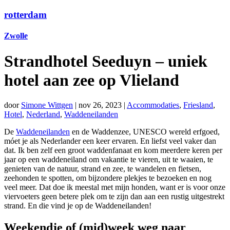
rotterdam
Zwolle
Strandhotel Seeduyn – uniek
hotel aan zee op Vlieland
door
Simone Wittgen
|
nov 26, 2023
|
Accommodaties
,
Friesland
,
Hotel
,
Nederland
,
Waddeneilanden
De
Waddeneilanden
en de Waddenzee, UNESCO wereld erfgoed,
móet je als Nederlander een keer ervaren. En liefst veel vaker dan
dat. Ik ben zelf een groot waddenfanaat en kom meerdere keren per
jaar op een waddeneiland om vakantie te vieren, uit te waaien, te
genieten van de natuur, strand en zee, te wandelen en fietsen,
zeehonden te spotten, om bijzondere plekjes te bezoeken en nog
veel meer. Dat doe ik meestal met mijn honden, want er is voor onze
viervoeters geen betere plek om te zijn dan aan een rustig uitgestrekt
strand. En die vind je op de Waddeneilanden!
Weekendje of (mid)week weg naar