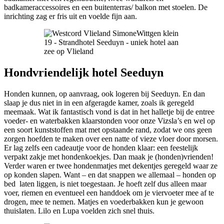
badkameraccessoires en een buitenterras/ balkon met stoelen. De
inrichting zag er fris uit en voelde fijn aan.
Hondvriendelijk hotel
Seeduyn
Honden kunnen, op aanvraag, ook logeren bij Seeduyn. En dan
slaap je dus niet in in een afgeragde kamer, zoals ik geregeld
meemaak. Wat ik fantastisch vond is dat in het halletje bij de entree
voeder- en waterbakken klaarstonden voor onze Vizsla’s en wel op
een soort kunststoffen mat met opstaande rand, zodat we ons geen
zorgen hoefden te maken over een natte of vieze vloer door morsen.
Er lag zelfs een cadeautje voor de honden klaar: een feestelijk
verpakt zakje met hondenkoekjes. Dan maak je (honden)vrienden!
Verder waren er twee hondenmatjes met dekentjes geregeld waar ze
op konden slapen. Want – en dat snappen we allemaal – honden op
bed laten liggen, is niet toegestaan. Je hoeft zelf dus alleen maar
voer, riemen en eventueel een handdoek om je viervoeter mee af te
drogen, mee te nemen. Matjes en voederbakken kun je gewoon
thuislaten. Lilo en Lupa voelden zich snel thuis.