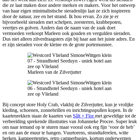
die ze laat maken door andere merken en makers. Voor het ontwerp
van haar eigen minimalistische sieradenlijn laat ze zich inspireren
door de natuur, zee en het strand. Ik hou ervan. Zo zie je er
bijvoorbeeld sieraden met schelpen, zeesterren, krabbepoten,
veertjes en golven. Anders dan de naam van de zaak doet
vermoeden verkoopt Marleen ook gouden en vergulden sieraden.
Dus niet alleen zilverdraagsters zijn bij haar aan het juiste adres. En
er zijn sieraden voor de kleine en de grote portemonnee.
Marleen van de Zilverjutter
Bij concept store Holy Crab, vlakbij de Zilverjutter, kun je vrolijke
kleding, schoenen, zonnebrillen en inrichtingsspullen kopen. In de
kaartenrekken staan de kaarten van
Sâlt + Flor
met geweldige tot de
verbeelding sprekende illustraties van Johanneke Procee. Super leuk
om naar iemand op te sturen maar vooral ook erg fijn ‘voor de heb’
en om aan de muur te hangen. Vuurtorens, strandtaferelen, witte
berken, kampeertentjes, retro camperbusjes, kortom onderwerpen