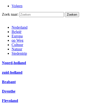
Volgen
Zoek naar:
Nederland
België
Europa
op Weg
Cultuur
Natuur
Stedentrip
Noord-holland
zuid-holland
Brabant
Drenthe
Flevoland