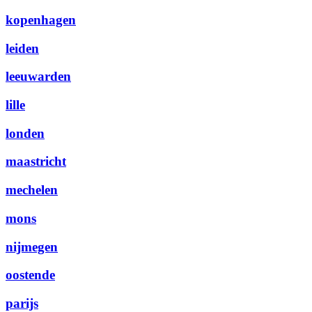
kopenhagen
leiden
leeuwarden
lille
londen
maastricht
mechelen
mons
nijmegen
oostende
parijs