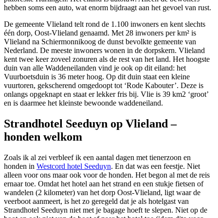
hebben soms een auto, wat enorm bijdraagt aan het gevoel van rust.
De gemeente Vlieland telt rond de 1.100 inwoners en kent slechts
één dorp, Oost-Vlieland genaamd. Met 28 inwoners per km² is
Vlieland na Schiermonnikoog de dunst bevolkte gemeente van
Nederland. De meeste inwoners wonen in de dorpskern. Vlieland
kent twee keer zoveel zonuren als de rest van het land. Het hoogste
duin van alle Waddeneilanden vind je ook op dit eiland: het
Vuurboetsduin is 36 meter hoog. Op dit duin staat een kleine
vuurtoren, gekscherend omgedoopt tot ‘Rode Kabouter’. Deze is
onlangs opgeknapt en staat er lekker fris bij. Vlie is 39 km2 ‘groot’
en is daarmee het kleinste bewoonde waddeneiland.
Strandhotel Seeduyn
op Vlieland –
honden welkom
Zoals ik al zei verbleef ik een aantal dagen met tienerzoon en
honden in
Westcord hotel Seeduyn
. En dat was een feestje. Niet
alleen voor ons maar ook voor de honden. Het begon al met de reis
ernaar toe. Omdat het hotel aan het strand en een stukje fietsen of
wandelen (2 kilometer) van het dorp Oost-Vlieland, ligt waar de
veerboot aanmeert, is het zo geregeld dat je als hotelgast van
Strandhotel Seeduyn niet met je bagage hoeft te slepen. Niet op de