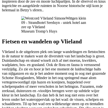
inspireren door de zee en mooie luchtpartijen. In de sfeervol en knus
ingerichte en aangeklede ruimten in Noorse historische stijl kom je
helemaal in Betzy’s sferen..
Museum Tromp’s Huys
Fietsen en wandelen op Vlieland
Vlieland is de uitgelezen plek om lange wandelingen en fietstochten
in de natuur te maken want de diversiteit van het landschap is groot.
Duinlandschap en strand wisselt zich af met moeras, kwelders,
wadplaten, bos- en grasland. Ook de flora en fauna is verrassend
veelzijdig. Zo zie en hoor je het ene moment de luidruchtige balts
van nijlganzen en sta je het andere moment oog in oog met grazende
Schotse Hooglanders, Minder in het oog springend maar alom
vertegenwoordigd zijn hazen en konijnen, huppelend over
schelpenpaden of meer verscholen in het helmgras. Fazanten, rode
zeekraal, duinrozen en -viooltjes brengen weer op subtiele wijze
kleur in het landschap. En dan heb ik het nog niet eens over het
leven onder het wateroppervlak op het wad: de vissen, schelpen en
schaaldieren. Til op het wad een willekeurige steen op en tientallen