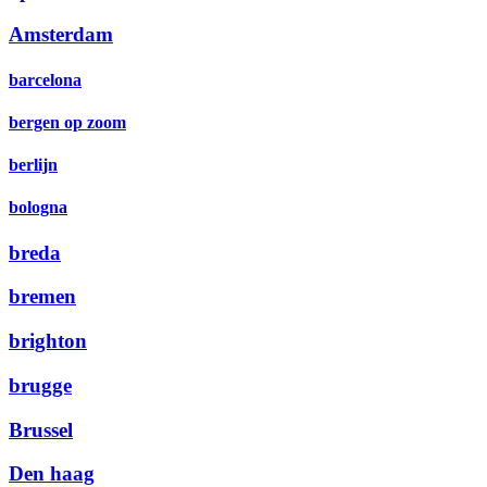
Amsterdam
barcelona
bergen op zoom
berlijn
bologna
breda
bremen
brighton
brugge
Brussel
Den haag