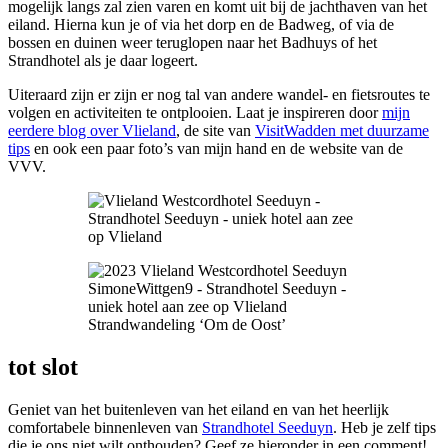
mogelijk langs zal zien varen en komt uit bij de jachthaven van het
eiland. Hierna kun je of via het dorp en de Badweg, of via de
bossen en duinen weer teruglopen naar het Badhuys of het
Strandhotel als je daar logeert.
Uiteraard zijn er zijn er nog tal van andere wandel- en fietsroutes te
volgen en activiteiten te ontplooien. Laat je inspireren door
mijn
eerdere blog over Vlieland
, de site van
VisitWadden met duurzame
tips
en ook een paar foto’s van mijn hand en de website van de
VVV.
Strandwandeling ‘Om de Oost’
tot slot
Geniet van het buitenleven van het eiland en van het heerlijk
comfortabele binnenleven van
Strandhotel Seeduyn
. Heb je zelf tips
die je ons niet wilt onthouden? Geef ze hieronder in een comment!