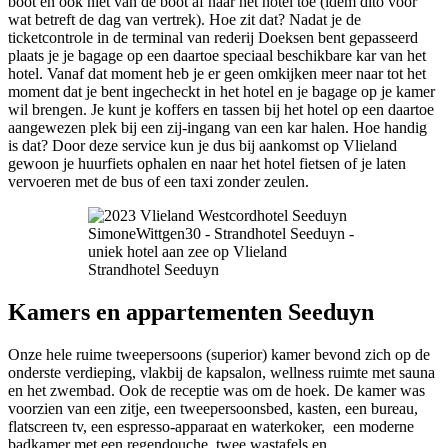
boot en ook niet van de boot af naar het hotel toe (idem dito voor
wat betreft de dag van vertrek). Hoe zit dat? Nadat je de
ticketcontrole in de terminal van rederij Doeksen bent gepasseerd
plaats je je bagage op een daartoe speciaal beschikbare kar van het
hotel. Vanaf dat moment heb je er geen omkijken meer naar tot het
moment dat je bent ingecheckt in het hotel en je bagage op je kamer
wil brengen. Je kunt je koffers en tassen bij het hotel op een daartoe
aangewezen plek bij een zij-ingang van een kar halen. Hoe handig
is dat? Door deze service kun je dus bij aankomst op Vlieland
gewoon je huurfiets ophalen en naar het hotel fietsen of je laten
vervoeren met de bus of een taxi zonder zeulen.
Strandhotel Seeduyn
Kamers en appartementen Seeduyn
Onze hele ruime tweepersoons (superior) kamer bevond zich op de
onderste verdieping, vlakbij de kapsalon, wellness ruimte met sauna
en het zwembad. Ook de receptie was om de hoek. De kamer was
voorzien van een zitje, een tweepersoonsbed, kasten, een bureau,
flatscreen tv, een espresso-apparaat en waterkoker, een moderne
badkamer met een regendouche, twee wastafels en