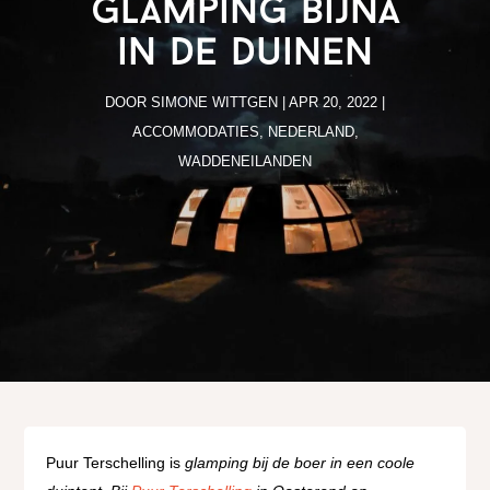
glamping bijna
in de duinen
DOOR
SIMONE WITTGEN
|
APR 20, 2022
|
ACCOMMODATIES
,
NEDERLAND
,
WADDENEILANDEN
Puur Terschelling is
glamping bij de boer in een coole