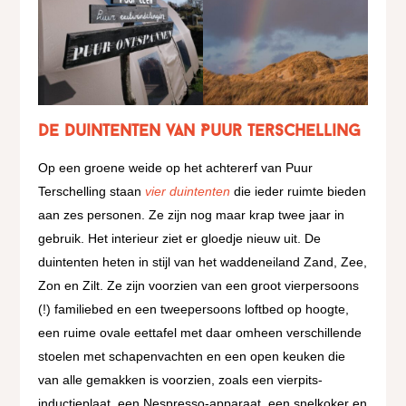
De duintenten van Puur Terschelling
Op een groene weide op het achtererf van Puur
Terschelling staan
vier duintenten
die ieder ruimte bieden
aan zes personen. Ze zijn nog maar krap twee jaar in
gebruik. Het interieur ziet er gloedje nieuw uit. De
duintenten heten in stijl van het waddeneiland Zand, Zee,
Zon en Zilt. Ze zijn voorzien van een groot vierpersoons
(!) familiebed en een tweepersoons loftbed op hoogte,
een ruime ovale eettafel met daar omheen verschillende
stoelen met schapenvachten en een open keuken die
van alle gemakken is voorzien, zoals een vierpits-
inductieplaat, een Nespresso-apparaat, een snelkoker en