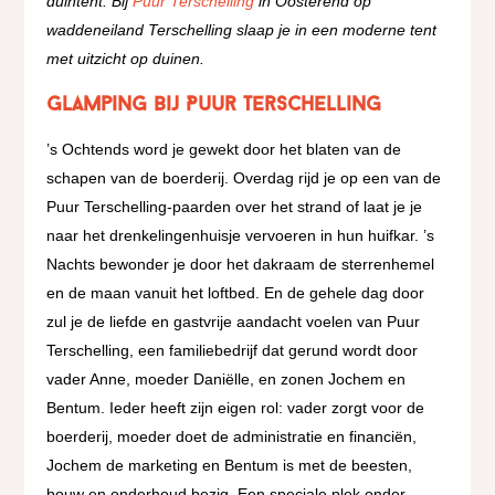
duintent. Bij
Puur Terschelling
in Oosterend op
waddeneiland Terschelling slaap je in een moderne tent
met uitzicht op duinen.
Glamping bij Puur Terschelling
’s Ochtends word je gewekt door het blaten van de
schapen van de boerderij. Overdag rijd je op een van de
Puur Terschelling-paarden over het strand of laat je je
naar het drenkelingenhuisje vervoeren in hun huifkar. ’s
Nachts bewonder je door het dakraam de sterrenhemel
en de maan vanuit het loftbed. En de gehele dag door
zul je de liefde en gastvrije aandacht voelen van Puur
Terschelling, een familiebedrijf dat gerund wordt door
vader Anne, moeder Daniëlle, en zonen Jochem en
Bentum. Ieder heeft zijn eigen rol: vader zorgt voor de
boerderij, moeder doet de administratie en financiën,
Jochem de marketing en Bentum is met de beesten,
bouw en onderhoud bezig. Een speciale plek onder