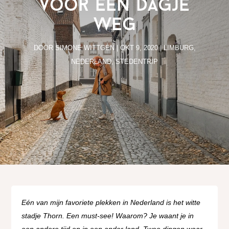
voor een dagje
weg
DOOR
SIMONE WITTGEN
|
OKT 9, 2020
|
LIMBURG
,
NEDERLAND
,
STEDENTRIP
Eén van mijn favoriete plekken in Nederland is het witte
stadje Thorn. Een must-see! Waarom? Je waant je in
een andere tijd en in een ander land. Twee dingen waar