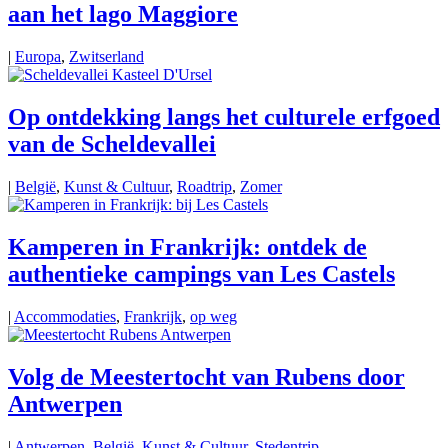
aan het lago Maggiore
|
Europa
,
Zwitserland
Op ontdekking langs het culturele erfgoed
van de Scheldevallei
|
België
,
Kunst & Cultuur
,
Roadtrip
,
Zomer
Kamperen in Frankrijk: ontdek de
authentieke campings van Les Castels
|
Accommodaties
,
Frankrijk
,
op weg
Volg de Meestertocht van Rubens door
Antwerpen
|
Antwerpen
,
België
,
Kunst & Cultuur
,
Stedentrip