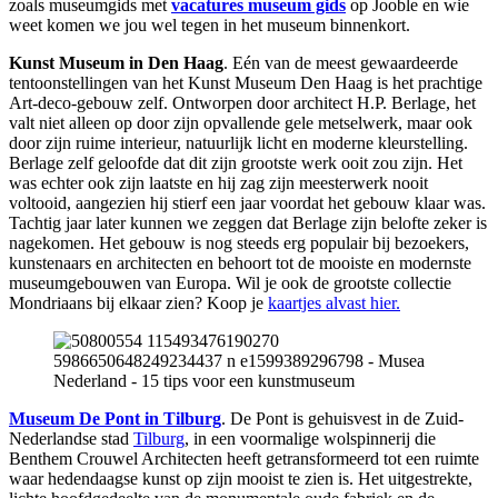
zoals museumgids met
vacatures museum gids
op Jooble en wie
weet komen we jou wel tegen in het museum binnenkort.
Kunst Museum in Den Haag
. Eén van de meest gewaardeerde
tentoonstellingen van het Kunst Museum Den Haag is het prachtige
Art-deco-gebouw zelf. Ontworpen door architect H.P. Berlage, het
valt niet alleen op door zijn opvallende gele metselwerk, maar ook
door zijn ruime interieur, natuurlijk licht en moderne kleurstelling.
Berlage zelf geloofde dat dit zijn grootste werk ooit zou zijn. Het
was echter ook zijn laatste en hij zag zijn meesterwerk nooit
voltooid, aangezien hij stierf een jaar voordat het gebouw klaar was.
Tachtig jaar later kunnen we zeggen dat Berlage zijn belofte zeker is
nagekomen. Het gebouw is nog steeds erg populair bij bezoekers,
kunstenaars en architecten en behoort tot de mooiste en modernste
museumgebouwen van Europa. Wil je ook de grootste collectie
Mondriaans bij elkaar zien? Koop je
kaartjes alvast hier.
Museum De Pont in Tilburg
. De Pont is gehuisvest in de Zuid-
Nederlandse stad
Tilburg
, in een voormalige wolspinnerij die
Benthem Crouwel Architecten heeft getransformeerd tot een ruimte
waar hedendaagse kunst op zijn mooist te zien is. Het uitgestrekte,