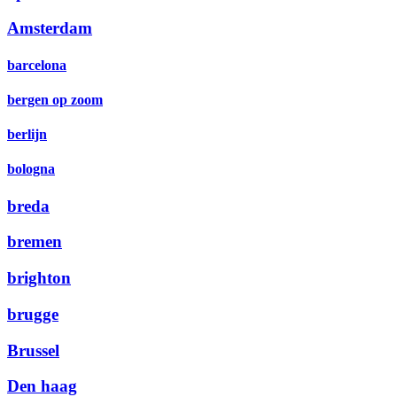
Amsterdam
barcelona
bergen op zoom
berlijn
bologna
breda
bremen
brighton
brugge
Brussel
Den haag