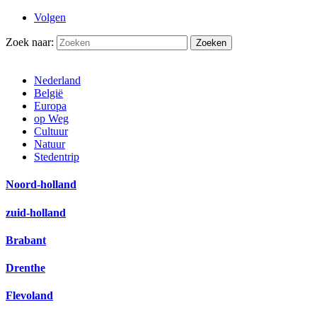
Volgen
Zoek naar:
Nederland
België
Europa
op Weg
Cultuur
Natuur
Stedentrip
Noord-holland
zuid-holland
Brabant
Drenthe
Flevoland