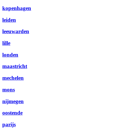
kopenhagen
leiden
leeuwarden
lille
londen
maastricht
mechelen
mons
nijmegen
oostende
parijs