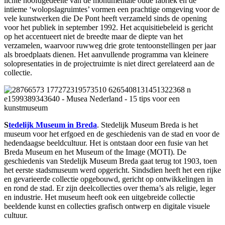
lichte hoofdgedeelte van de monumentale oude fabriek en de
intieme ‘wolopslagruimtes’ vormen een prachtige omgeving voor de
vele kunstwerken die De Pont heeft verzameld sinds de opening
voor het publiek in september 1992. Het acquisitiebeleid is gericht
op het accentueert niet de breedte maar de diepte van het
verzamelen, waarvoor ruwweg drie grote tentoonstellingen per jaar
als broedplaats dienen. Het aanvullende programma van kleinere
solopresentaties in de projectruimte is niet direct gerelateerd aan de
collectie.
S
tedelijk Museum in Breda
. Stedelijk Museum Breda is het
museum voor het erfgoed en de geschiedenis van de stad en voor de
hedendaagse beeldcultuur. Het is ontstaan ​​door een fusie van het
Breda Museum en het Museum of the Image (MOTI). De
geschiedenis van Stedelijk Museum Breda gaat terug tot 1903, toen
het eerste stadsmuseum werd opgericht. Sindsdien heeft het een rijke
en gevarieerde collectie opgebouwd, gericht op ontwikkelingen in
en rond de stad. Er zijn deelcollecties over thema’s als religie, leger
en industrie. Het museum heeft ook een uitgebreide collectie
beeldende kunst en collecties grafisch ontwerp en digitale visuele
cultuur.