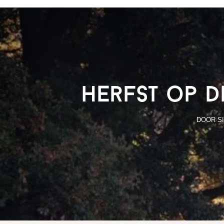
Herfst op d
DOOR
S