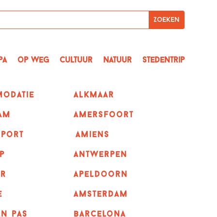
pa
op Weg
Cultuur
Natuur
Stedentrip
odatie
alkmaar
am
amersfoort
sport
amiens
p
Antwerpen
r
apeldoorn
e
Amsterdam
n pas
barcelona