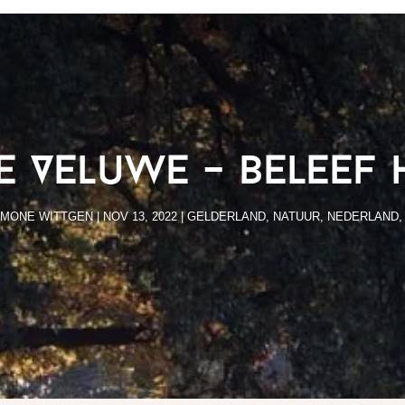
e Veluwe – Beleef h
IMONE WITTGEN
|
NOV 13, 2022
|
GELDERLAND
,
NATUUR
,
NEDERLAND