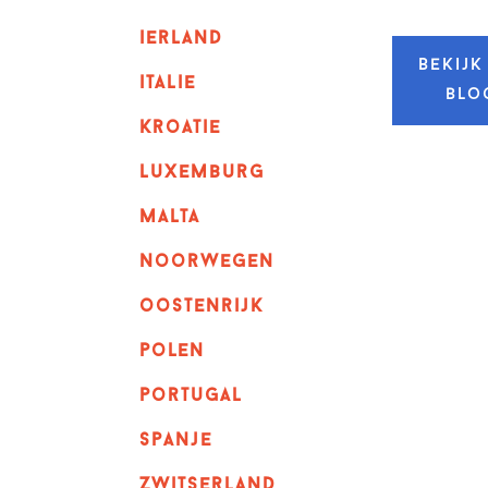
ierland
Bekijk
italie
blo
kroatie
luxemburg
malta
noorwegen
oostenrijk
polen
portugal
spanje
zwitserland