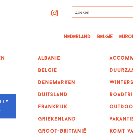
Nederland
België
Euro
en
albanie
Accomm
belgie
Duurza
denemarken
winter
duitsland
Roadtri
lle
frankrijk
outdoo
s
griekenland
vakanti
Groot-Brittanië
komt va