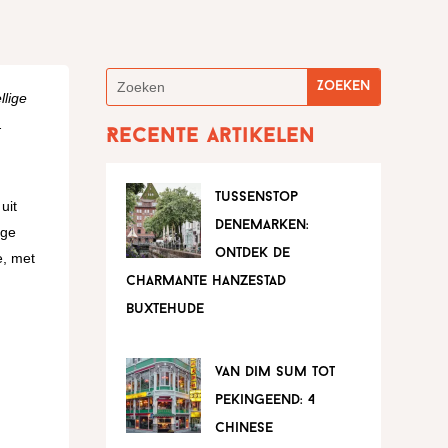
llige
.
Recente artikelen
tussenstop
uit
denemarken:
ege
ontdek de
e, met
charmante hanzestad
buxtehude
e
van dim sum tot
pekingeend: 4
chinese