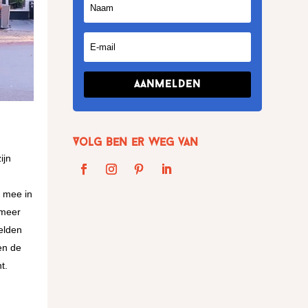
Aanmelden
Volg Ben er weg van
ijn
e mee in
 meer
velden
 en de
t.