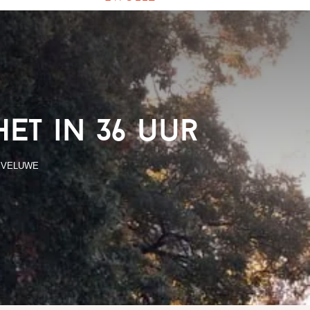
et in 36 uur
,
VELUWE