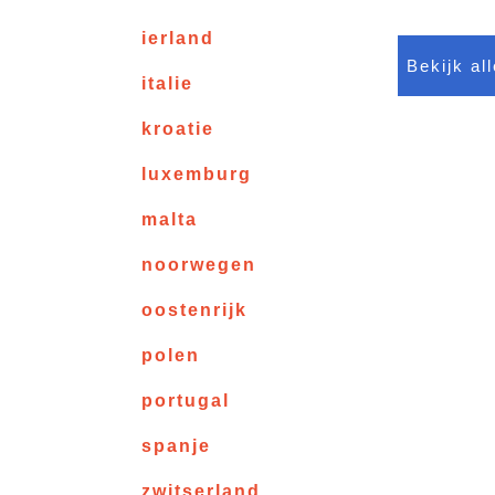
ierland
Bekijk al
italie
kroatie
luxemburg
malta
noorwegen
oostenrijk
polen
portugal
spanje
zwitserland