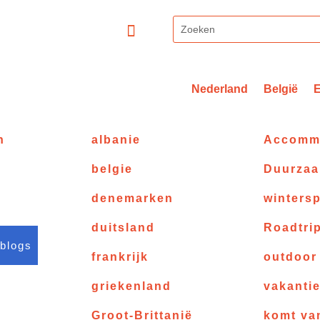
Nederland
België
n
albanie
Accomm
belgie
Duurza
denemarken
wintersp
duitsland
Roadtri
 blogs
frankrijk
outdoor
griekenland
vakanti
Groot-Brittanië
komt va