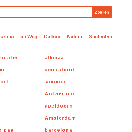
Europa
op Weg
Cultuur
Natuur
Stedentrip
odatie
alkmaar
am
amersfoort
ort
amiens
p
Antwerpen
apeldoorn
e
Amsterdam
n pas
barcelona