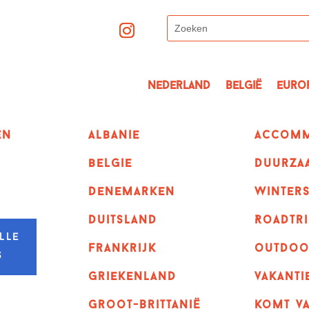
Nederland
België
Euro
en
albanie
Accomm
belgie
Duurza
denemarken
winter
duitsland
Roadtri
lle
frankrijk
outdoo
s
griekenland
vakanti
Groot-Brittanië
komt va