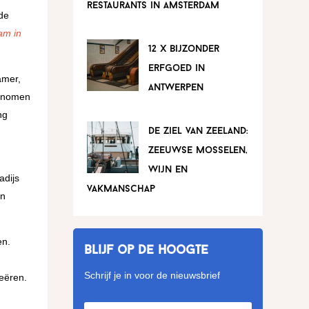
restaurants in amsterdam
 de
am in
12 x bijzonder
erfgoed in
amer,
antwerpen
genomen
ng
de ziel van zeeland:
zeeuwse mosselen,
wijn en
adijs
vakmanschap
en
en.
Blijf op de hoogte
Schrijf je in voor de nieuwsbrief
reëren.