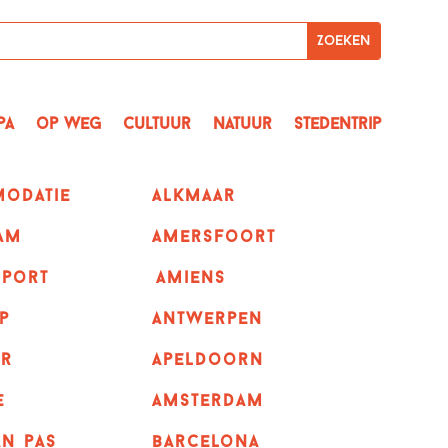
pa
op Weg
Cultuur
Natuur
Stedentrip
odatie
alkmaar
am
amersfoort
sport
amiens
p
Antwerpen
r
apeldoorn
e
Amsterdam
n pas
barcelona