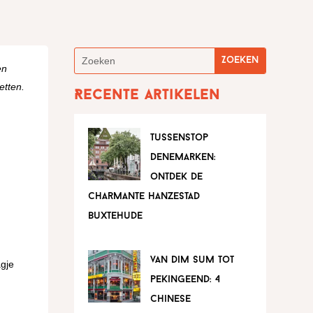
en
etten.
Recente artikelen
tussenstop
denemarken:
ontdek de
charmante hanzestad
buxtehude
van dim sum tot
agje
pekingeend: 4
chinese