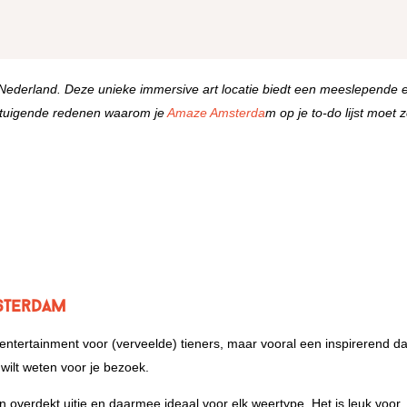
Nederland. Deze unieke immersive art locatie biedt een meeslepende 
 overtuigende redenen waarom je
Amaze Amsterda
m op je to-do lijst moet z
msterdam
 entertainment voor (verveelde) tieners, maar vooral een inspirerend d
wilt weten voor je bezoek.
overdekt uitje en daarmee ideaal voor elk weertype. Het is leuk voor