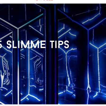
 slimme tips
R