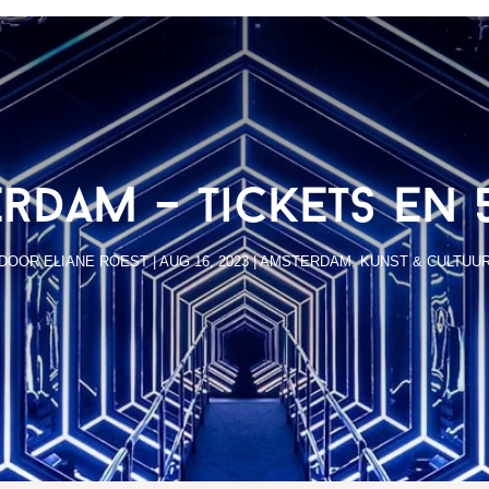
rdam – tickets en 5
DOOR
ELIANE ROEST
|
AUG 16, 2023
|
AMSTERDAM
,
KUNST & CULTUU