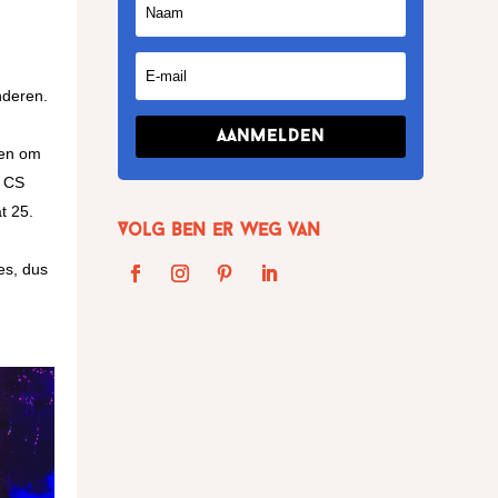
inderen.
Aanmelden
pen om
f CS
t 25.
Volg Ben er weg van
es, dus