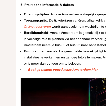
5. Praktische Informatie
& tickets
Openingstijden
: Amaze Amsterdam is dagelijks geope
Toegangsprijs
: De ticketprijzen variëren, afhankelijk 
Online reserveren
wordt aanbevolen om wachtrijen te 
Bereikbaarheid
: Amaze Amsterdam is gemakkelijk te 
je volledige reis te plannen via het openbaar vervoer 
Amsterdam neem je bus 36 of bus 22 naar halte Kabelw
Duur van het bezoek
: De gemiddelde bezoektijd ligt t
installaties te verkennen en genoeg foto’s te maken.
er is meer dan genoeg om te beleven.
→
Boek je tickets voor Amaze Amsterdam hier