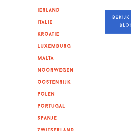
ierland
Bekijk
italie
blo
kroatie
luxemburg
malta
noorwegen
oostenrijk
polen
portugal
spanje
zwitserland