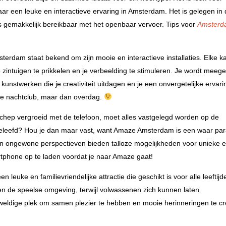
ar een leuke en interactieve ervaring in Amsterdam. Het is gelegen in
s gemakkelijk bereikbaar met het openbaar vervoer. Tips voor
Amsterd
erdam staat bekend om zijn mooie en interactieve installaties. Elke k
e zintuigen te prikkelen en je verbeelding te stimuleren. Je wordt mee
e kunstwerken die je creativiteit uitdagen en je een onvergetelijke ervari
de nachtclub, maar dan overdag.
chep vergroeid met de telefoon, moet alles vastgelegd worden op de
 geleefd? Hou je dan maar vast, want Amaze Amsterdam is een waar par
en ongewone perspectieven bieden talloze mogelijkheden voor unieke 
tphone op te laden voordat je naar Amaze gaat!
leuke en familievriendelijke attractie die geschikt is voor alle leeftijd
en de speelse omgeving, terwijl volwassenen zich kunnen laten
eweldige plek om samen plezier te hebben en mooie herinneringen te c