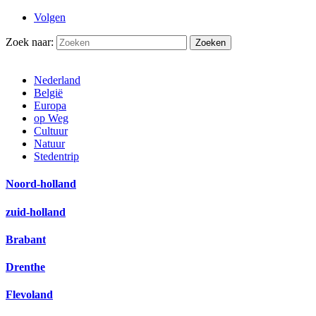
Volgen
Zoek naar:
Nederland
België
Europa
op Weg
Cultuur
Natuur
Stedentrip
Noord-holland
zuid-holland
Brabant
Drenthe
Flevoland