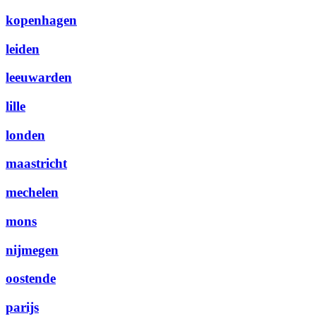
kopenhagen
leiden
leeuwarden
lille
londen
maastricht
mechelen
mons
nijmegen
oostende
parijs