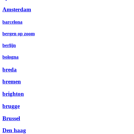
Amsterdam
barcelona
bergen op zoom
berlijn
bologna
breda
bremen
brighton
brugge
Brussel
Den haag