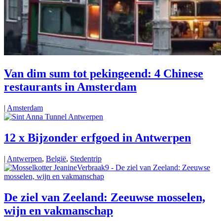
Van dim sum tot pekingeend: 4 Chinese
restaurants in Amsterdam
|
Amsterdam
12 x Bijzonder erfgoed in Antwerpen
|
Antwerpen
,
België
,
Stedentrip
De ziel van Zeeland: Zeeuwse mosselen,
wijn en vakmanschap