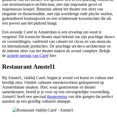
van neorenaissance-architectuur, met zijn imposante gevel en
majestueuze koepel. Binnenin ademt het theater een sfeer van
elegantie en theatertraditie, met zijn weelderige rode pluche stoelen,
gedetailleerd houtsnijwerk en een schitterende kroonluchter die als
een juweel aan het plafond hangt.
Een avondje Carré in Amsterdam is een ervaring om nooit te
vergeten! Dit iconische theater staat bekend om zijn prachtige shows
en voorstellingen, variërend van cabaret tot circus en van musicals
tot internationale producties. De prachtige art-deco-architectuur en
de intieme sfeer van het theater maken de avond compleet. Bekijk
de
actuele agenda van Carré
hier.
Restaurant Amstel1
Bij Amstel1, vlakbij Carré, begint je avond vol kunst en cultuur met
heerlijk eten. Ontdek culinaire meesterwerken geïnspireerd op
Amsterdamse smaken. Hier, waar gastronomie en theater
samenkomen, bereid je je voor op een onvergetelijke voorstelling.
Amstel1 heeft een speciaal
theatermenu
van drie gangen dat perfect
aansluit op een gezellig cultureel uitstapje.