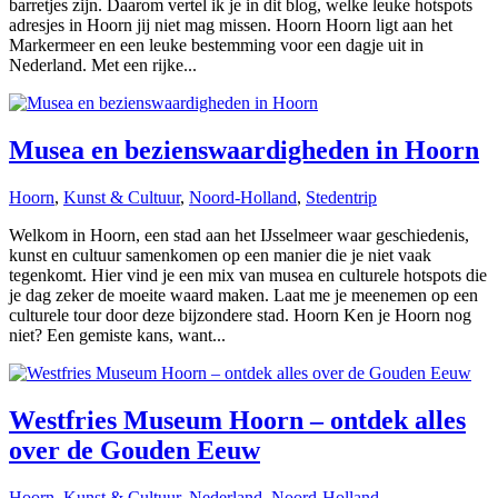
barretjes zijn. Daarom vertel ik je in dit blog, welke leuke hotspots
adresjes in Hoorn jij niet mag missen. Hoorn Hoorn ligt aan het
Markermeer en een leuke bestemming voor een dagje uit in
Nederland. Met een rijke...
Musea en bezienswaardigheden in Hoorn
Hoorn
,
Kunst & Cultuur
,
Noord-Holland
,
Stedentrip
Welkom in Hoorn, een stad aan het IJsselmeer waar geschiedenis,
kunst en cultuur samenkomen op een manier die je niet vaak
tegenkomt. Hier vind je een mix van musea en culturele hotspots die
je dag zeker de moeite waard maken. Laat me je meenemen op een
culturele tour door deze bijzondere stad. Hoorn Ken je Hoorn nog
niet? Een gemiste kans, want...
Westfries Museum Hoorn – ontdek alles
over de Gouden Eeuw
Hoorn
,
Kunst & Cultuur
,
Nederland
,
Noord-Holland