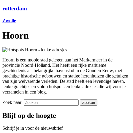
rotterdam
Zwolle
Hoorn
Hoorn is een mooie stad gelegen aan het Markermeer in de
provincie Noord-Holland. Het heeft een rijke maritieme
geschiedenis als belangrijke havenstad in de Gouden Eeuw, met
prachtige historische gebouwen en statige herenhuizen die getuigen
van zijn welvarende verleden. De stad heeft een levendige haven,
leuke grachtjes en volop hotspots en leuke adresjes die wij voor je
verzamelen in een blog.
Zoek naar:
Blijf op de hoogte
Schrijf je in voor de nieuwsbrief