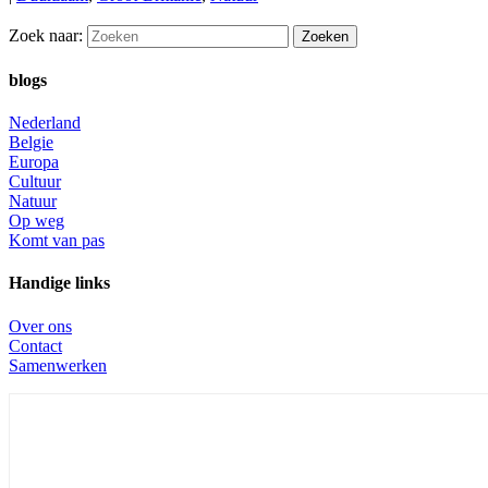
Zoek naar:
blogs
Nederland
Belgie
Europa
Cultuur
Natuur
Op weg
Komt van pas
Handige links
Over ons
Contact
Samenwerken