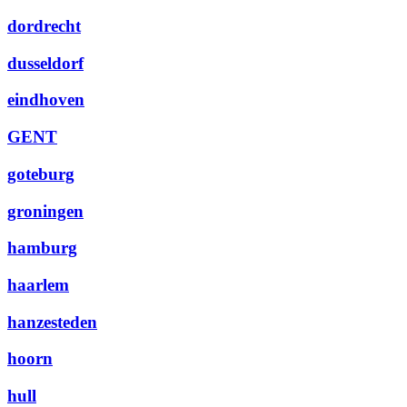
dordrecht
dusseldorf
eindhoven
GENT
goteburg
groningen
hamburg
haarlem
hanzesteden
hoorn
hull