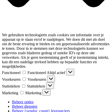
We gebruiken technologieën zoals cookies om informatie over je
apparaat op te slaan en/of te raadplegen. We doen dit met als doel
om de beste ervaring te bieden en om gepersonaliseerde advertenties
te tonen. Door in te stemmen met deze technologieën kunnen we
gegevens zoals bladeren gedrag of unieke ID's op deze site
verwerken. Als je geen toestemming geeft of je toestemming intrekt,
kan dit een nadelige invloed hebben op bepaalde functies en
mogelijkheden.
Functioneel
Functioneel
Altijd actief
Voorkeuren
Voorkeuren
Statistieken
Statistieken
Marketing
Marketing
Beheer opties
Beheer diensten
Beheer {vendor_count} leveranciers