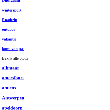
Duurzaam
wintersport
Roadtrip
outdoor
vakantie
komt van pas
Bekijk alle blogs
alkmaar
amersfoort
amiens
Antwerpen
apeldoorn