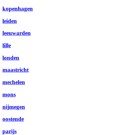
kopenhagen
leiden
leeuwarden
lille
londen
maastricht
mechelen
mons
nijmegen
oostende
parijs