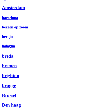
Amsterdam
barcelona
bergen op zoom
berlijn
bologna
breda
bremen
brighton
brugge
Brussel
Den haag