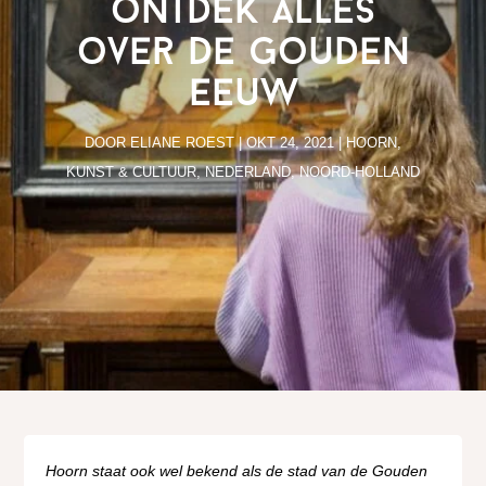
ontdek alles
over de Gouden
Eeuw
DOOR
ELIANE ROEST
|
OKT 24, 2021
|
HOORN
,
KUNST & CULTUUR
,
NEDERLAND
,
NOORD-HOLLAND
Hoorn staat ook wel bekend als de stad van de Gouden