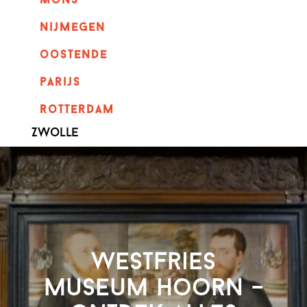
mons
nijmegen
oostende
parijs
rotterdam
Zwolle
Westfries
Museum Hoorn –