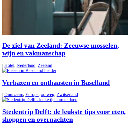
De ziel van Zeeland: Zeeuwse mosselen,
wijn en vakmanschap
|
Hotel
,
Nederland
,
Zeeland
Verbazen en onthaasten in Baselland
|
Duurzaam
,
Europa
,
op weg
,
Zwitserland
Stedentrip Delft: de leukste tips voor eten,
shoppen en overnachten