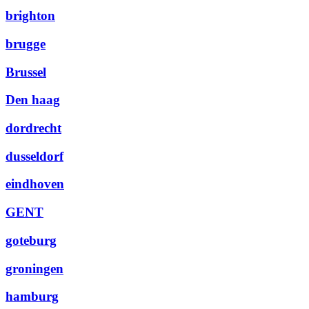
brighton
brugge
Brussel
Den haag
dordrecht
dusseldorf
eindhoven
GENT
goteburg
groningen
hamburg