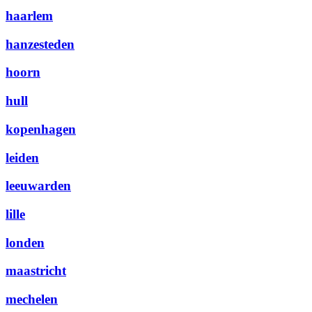
haarlem
hanzesteden
hoorn
hull
kopenhagen
leiden
leeuwarden
lille
londen
maastricht
mechelen