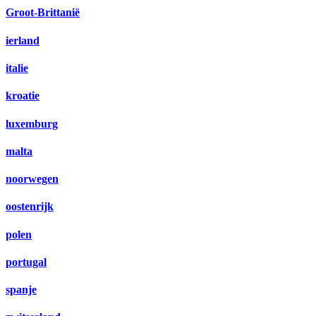
Groot-Brittanië
ierland
italie
kroatie
luxemburg
malta
noorwegen
oostenrijk
polen
portugal
spanje