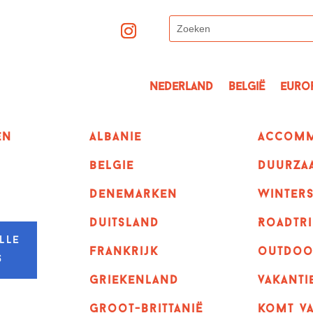
Nederland
België
Euro
en
albanie
Accomm
belgie
Duurza
denemarken
winter
duitsland
Roadtri
lle
frankrijk
outdoo
s
griekenland
vakanti
Groot-Brittanië
komt va