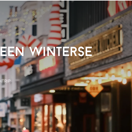
 een Winterse
NTRIP