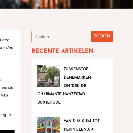
et een
eer dan
Recente artikelen
tussenstop
denemarken:
al
ontdek de
e eerste
charmante hanzestad
n van
buxtehude
oeg te
van dim sum tot
pekingeend: 4