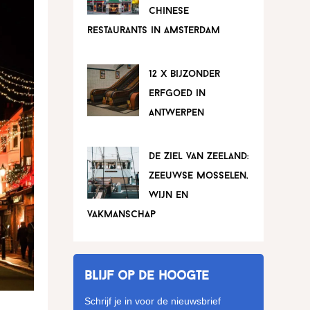
chinese
restaurants in amsterdam
12 x bijzonder
erfgoed in
antwerpen
de ziel van zeeland:
zeeuwse mosselen,
wijn en
vakmanschap
Blijf op de hoogte
Schrijf je in voor de nieuwsbrief