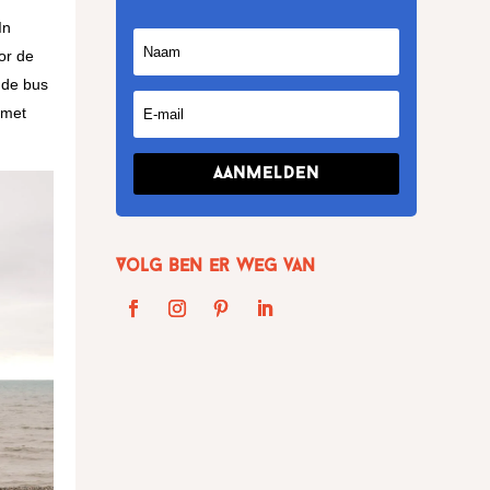
In
oor de
 de bus
 met
Aanmelden
Volg Ben er weg van