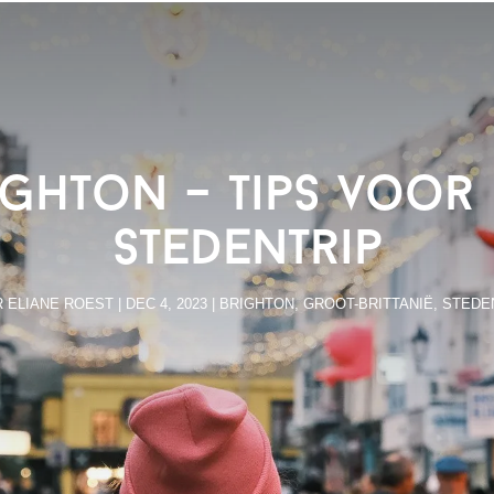
ighton – tips voor
stedentrip
R
ELIANE ROEST
|
DEC 4, 2023
|
BRIGHTON
,
GROOT-BRITTANIË
,
STEDE