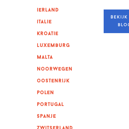
ierland
Bekijk
italie
blo
kroatie
luxemburg
malta
noorwegen
oostenrijk
polen
portugal
spanje
zwitserland