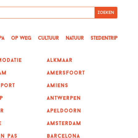
pa
op Weg
Cultuur
Natuur
Stedentrip
odatie
alkmaar
am
amersfoort
sport
amiens
p
Antwerpen
r
apeldoorn
e
Amsterdam
n pas
barcelona